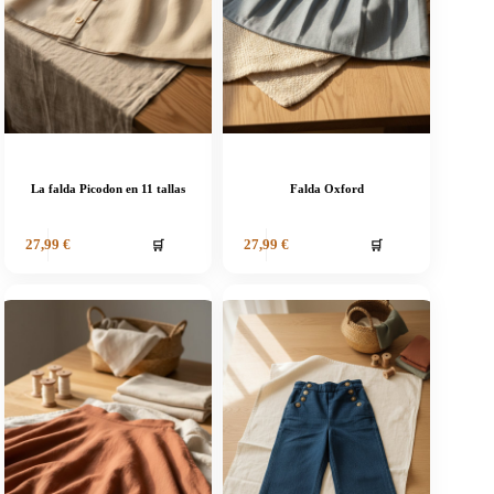
La falda Picodon en 11 tallas
Falda Oxford
🛒
🛒
27,99
€
27,99
€