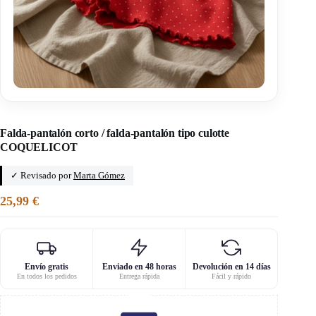
Inicio
/
Capacha
Falda-pantalón corto / falda-pantalón tipo culotte
COQUELICOT
✓ Revisado por
Marta Gómez
25,99
€
Envío gratis
Enviado en 48 horas
Devolución en 14 días
En todos los pedidos
Entrega rápida
Fácil y rápido