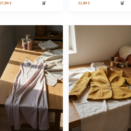
🛒
🛒
37,99
€
31,99
€