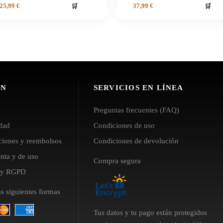
🛒
🛒
25,99
€
37,99
€
ÓN
SERVICIOS EN LÍNEA
Preguntas frecuentes (FAQ)
idad
Condiciones de uso
uciones y reembolsos
Condiciones de devolución
nta y de uso
Compra segura
l y RGPD
as siguientes formas
Tus datos y tu pago están protegidos