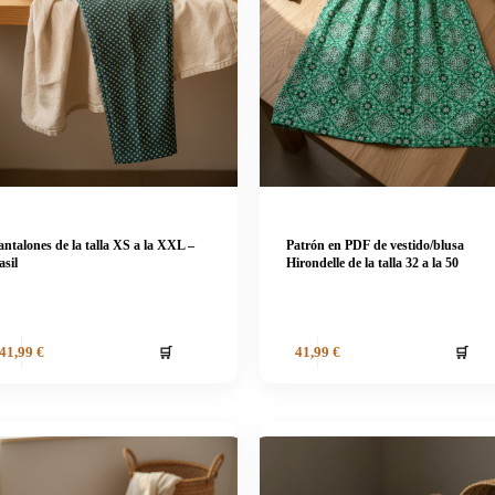
antalones de la talla XS a la XXL –
Patrón en PDF de vestido/blusa
asil
Hirondelle de la talla 32 a la 50
🛒
🛒
41,99
€
41,99
€