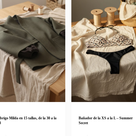
brigo Milda en 15 tallas, de la 30 a la
Bañador de la XS a la L – Summer
8
Secret