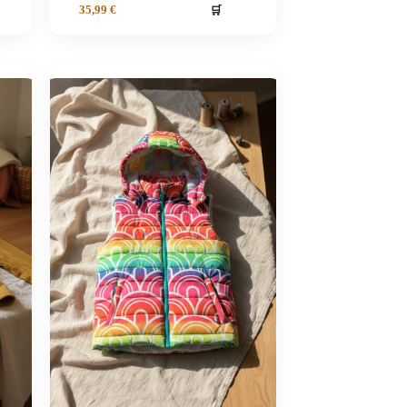
🛒
35,99
€