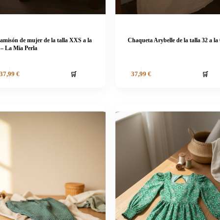
amisón de mujer de la talla XXS a la
Chaqueta Arybelle de la talla 32 a la
 – La Mia Perla
🛒
🛒
37,99
€
37,99
€