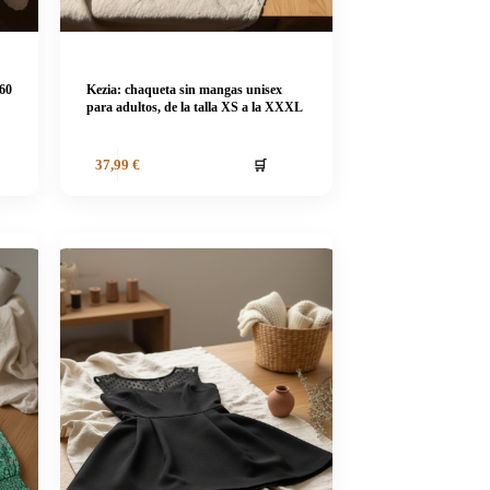
 60
Kezia: chaqueta sin mangas unisex
para adultos, de la talla XS a la XXXL
🛒
37,99
€