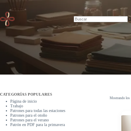
Saltar
Inicio
/
avanzado
al
contenido
Sin
resultados
CATEGORÍAS POPULARES
Mostrando los 
Página de inicio
Trabajo
Patrones para todas las estaciones
Patrones para el otoño
Patrones para el verano
Patrón en PDF para la primavera