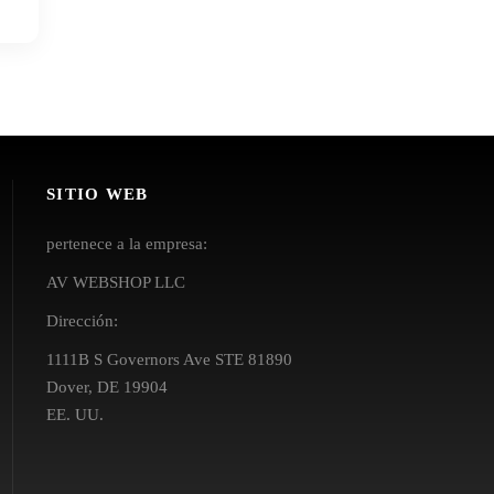
SITIO WEB
pertenece a la empresa:
AV WEBSHOP LLC
Dirección:
1111B S Governors Ave STE 81890
Dover, DE 19904
EE. UU.