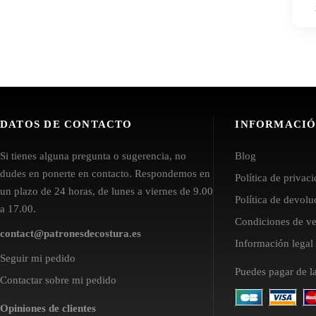
DATOS DE CONTACTO
INFORMACI
Si tienes alguna pregunta o sugerencia, no
Blog
dudes en ponerte en contacto. Respondemos en
Política de privac
un plazo de 24 horas, de lunes a viernes de 9.00
Política de devol
a 17.00.
Condiciones de ve
contact@patronesdecostura.es
Información lega
Seguir mi pedido
Puedes pagar de l
Contactar sobre mi pedido
Opiniones de clientes