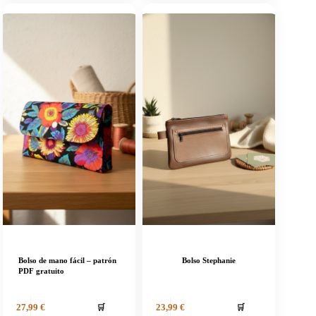
Bolso de mano fácil – patrón
Bolso Stephanie
PDF gratuito
🛒
🛒
27,99
€
23,99
€