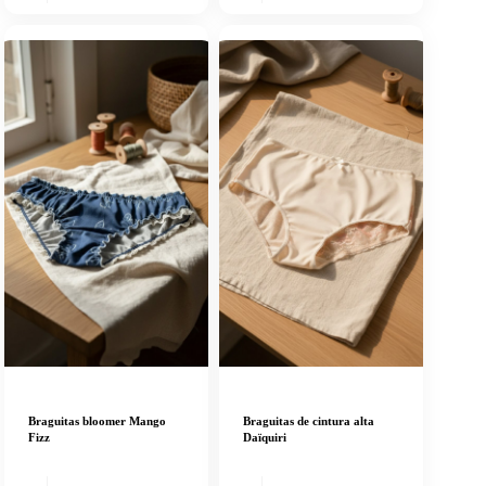
Braguitas bloomer Mango
Braguitas de cintura alta
Fizz
Daïquiri