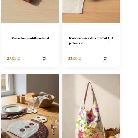
Monedero multifuncional
Pack de mesa de Navidad 1, 4
patrones
🛒
🛒
27,99
€
33,99
€