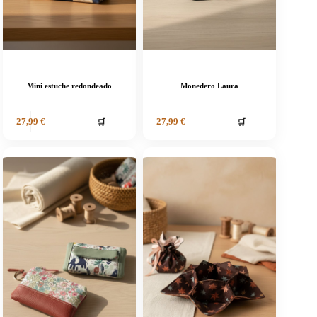
Mini estuche redondeado
Monedero Laura
🛒
🛒
27,99
€
27,99
€