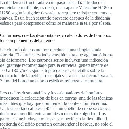
La diadema estructurada va un paso más allá: introduce el
entretela termofijable, es decir, una capa de Vlieseline H180 o
H250 según la rigidez deseada, y requiere trabajar con curvas
suaves. Es un buen segundo proyecto después de la diadema
elástica para comprender cómo se mantiene la tela por sí sola.
Cinturones, cuellos desmontables y calentadores de hombros:
los complementos del atuendo
Un cinturón de costura no se reduce a una simple banda
forrada. El entretela es indispensable para que aguante 8 horas
sin deformarse. Los patrones serios incluyen una indicación
del gramaje recomendado para la entretela, generalmente de
100 a 180 g/m² según el tejido exterior, y detalles sobre la
colocación de la hebilla o los ojales. La costura decorativa a 5-
7 mm del borde no es solo estética: refuerza la estructura.
Los cuellos desmontables y los calentadores de hombros
introducen la colocación de bies en curvas, una de las técnicas
más útiles que hay que dominar en la confección femenina.
Un bies cortado al bies a 45° en un cuello de crepé se coloca
de forma muy diferente a un bies recto sobre algodón. Los
patrones que incluyen muescas y especifican la flexibilidad
requerida del tejido permiten comprender el porqué, no solo el