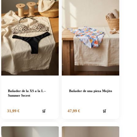
Bañador de la XS a la L –
Bañador de una pieza Mojito
Summer Secret
🛒
🛒
31,99
€
47,99
€