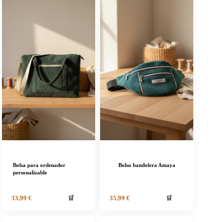
Bolsa para ordenador
Bolso bandolera Amaya
personalizable
🛒
🛒
33,99
€
35,99
€