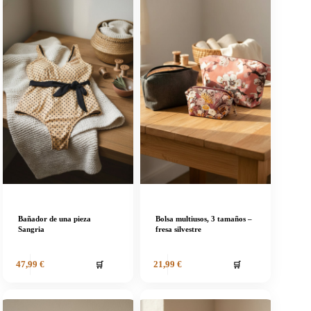
Bañador de una pieza
Bolsa multiusos, 3 tamaños –
Sangria
fresa silvestre
🛒
🛒
47,99
€
21,99
€