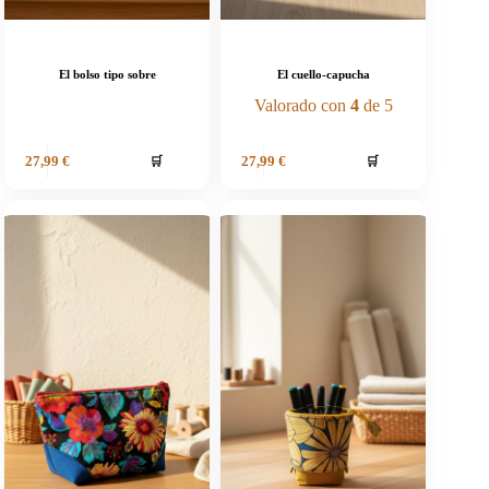
El bolso tipo sobre
El cuello-capucha
Valorado con
4
de 5
🛒
🛒
27,99
€
27,99
€