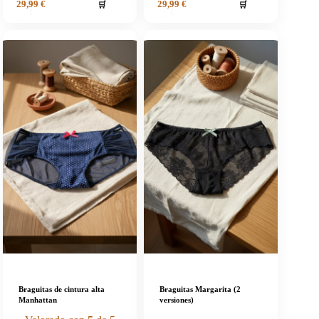
🛒
🛒
29,99
€
29,99
€
Braguitas de cintura alta
Braguitas Margarita (2
Manhattan
versiones)