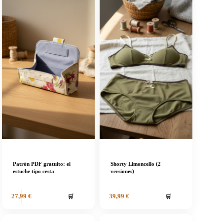
Patrón PDF gratuito: el
Shorty Limoncello (2
estuche tipo cesta
versiones)
🛒
🛒
27,99
€
39,99
€