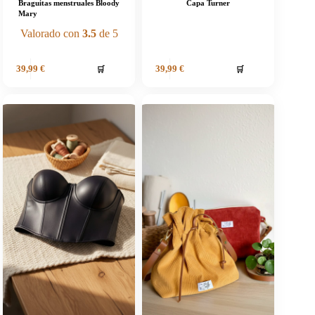
Braguitas menstruales Bloody
Capa Turner
Mary
Valorado con
3.5
de 5
🛒
🛒
39,99
€
39,99
€