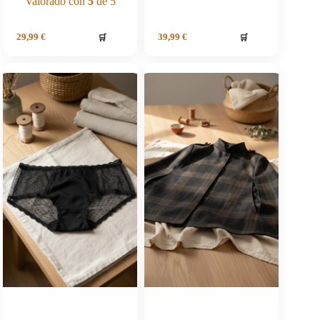
Valorado con
5
de 5
🛒
🛒
29,99
€
39,99
€