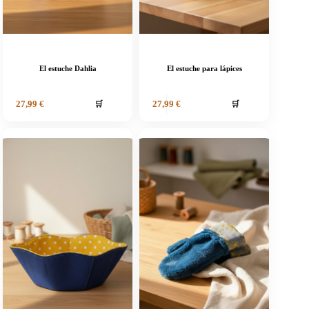
El estuche Dahlia
El estuche para lápices
🛒
🛒
27,99
€
27,99
€