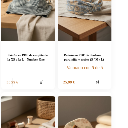
Patrón en PDF de corpiño de
Patrón en PDF de diadema
la XS a la L – Number One
para niña y mujer (S / M / L)
Valorado con
5
de 5
🛒
🛒
35,99
€
25,99
€