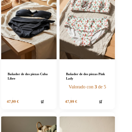
Bañador de dos piezas Cuba
Bañador de dos piezas Pink
Libre
Lady
Valorado con
3
de 5
🛒
🛒
47,99
€
47,99
€