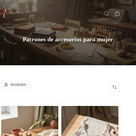
Saltar
Inicio
al
contenido
Carro
de
compra
Patrones de accesorios para mujer
SUODATA