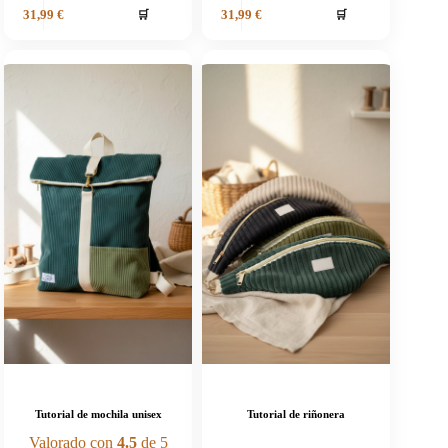
🛒
🛒
31,99
€
31,99
€
Tutorial de mochila unisex
Tutorial de riñonera
Valorado con
4.5
de 5