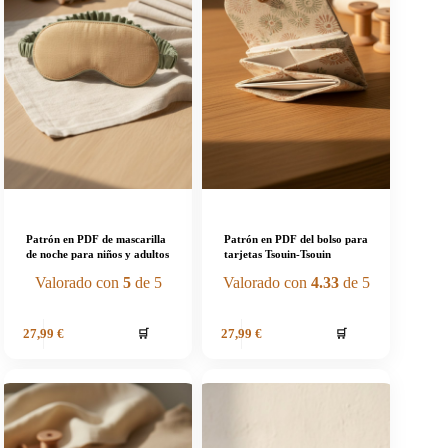
Patrón en PDF de mascarilla
Patrón en PDF del bolso para
de noche para niños y adultos
tarjetas Tsouin-Tsouin
Valorado con
5
de 5
Valorado con
4.33
de 5
🛒
🛒
27,99
€
27,99
€