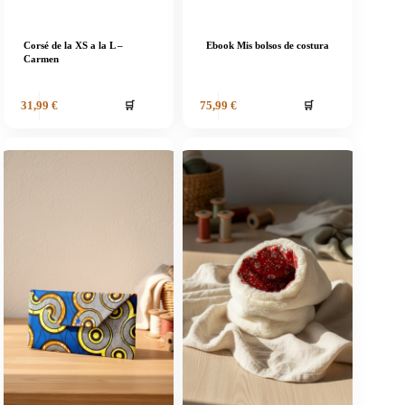
Corsé de la XS a la L –
Ebook Mis bolsos de costura
Carmen
🛒
🛒
31,99
€
75,99
€