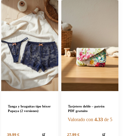
Tanga y braguitas tipo bóxer
Tarjetero doble – patrón
Papaya (2 versiones)
PDF gratuito
Valorado con
4.33
de 5
🛒
🛒
39,99
€
27,99
€