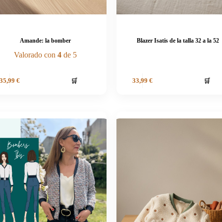
Amande: la bomber
Blazer Isatis de la talla 32 a la 52
Valorado con
4
de 5
🛒
🛒
35,99
€
33,99
€