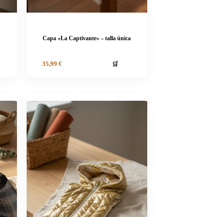
Capa «La Captivante» – talla única
🛒
35,99
€