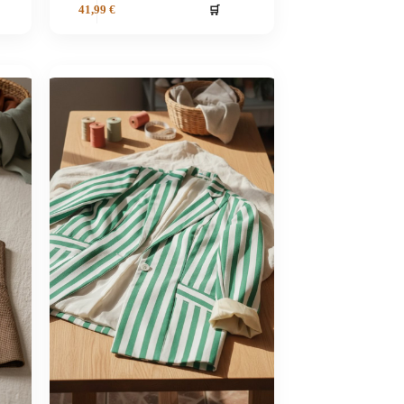
🛒
41,99
€