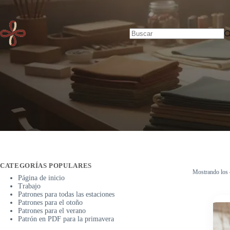
Saltar
Inicio
al
contenido
Sin
resultados
CATEGORÍAS POPULARES
Mostrando los 
Página de inicio
Trabajo
Patrones para todas las estaciones
Patrones para el otoño
Patrones para el verano
Patrón en PDF para la primavera