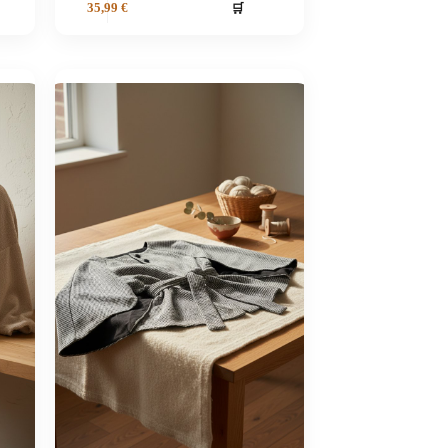
🛒
35,99
€