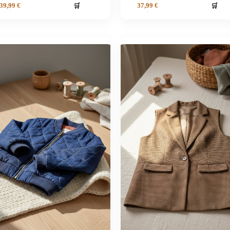
🛒
🛒
39,99
€
37,99
€