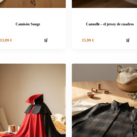
Camisón Songe
Cannelle – el jersey de cuadros
🛒
🛒
33,99
€
35,99
€