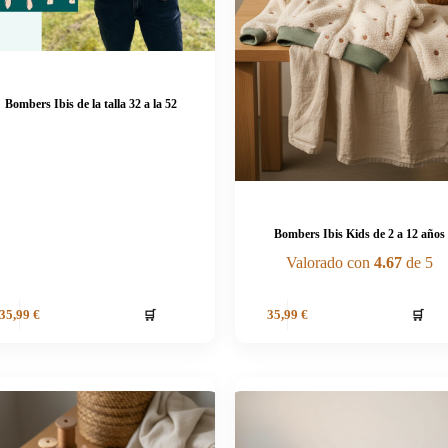
Bombers Ibis de la talla 32 a la 52
Bombers Ibis Kids de 2 a 12 años
Valorado con
4.67
de 5
🛒
🛒
35,99
€
35,99
€