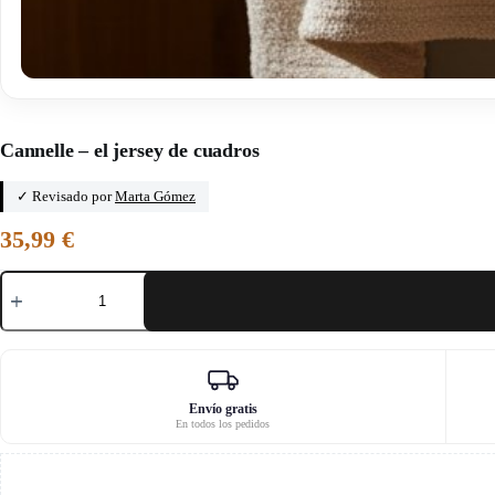
Inicio
/
Klafoutis
Cannelle – el jersey de cuadros
✓ Revisado por
Marta Gómez
35,99
€
Cannelle
-
el
jersey
de
cuadros
cantidad
Envío gratis
En todos los pedidos