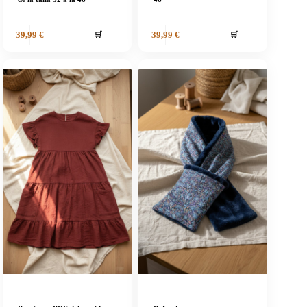
🛒
🛒
39,99
€
39,99
€