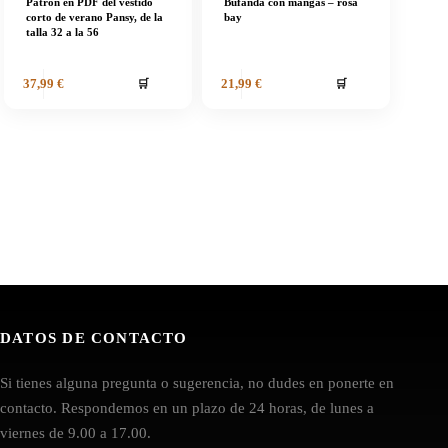
Patrón en PDF del vestido
Bufanda con mangas – rosa
corto de verano Pansy, de la
bay
talla 32 a la 56
🛒
🛒
37,99
€
21,99
€
DATOS DE CONTACTO
Si tienes alguna pregunta o sugerencia, no dudes en ponerte en
contacto. Respondemos en un plazo de 24 horas, de lunes a
viernes de 9.00 a 17.00.