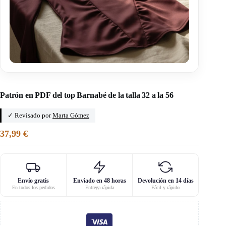
Inicio
/
Como una flor
Patrón en PDF del top Barnabé de la talla 32 a la 56
✓ Revisado por
Marta Gómez
37,99
€
Envío gratis
Enviado en 48 horas
Devolución en 14 días
En todos los pedidos
Entrega rápida
Fácil y rápido