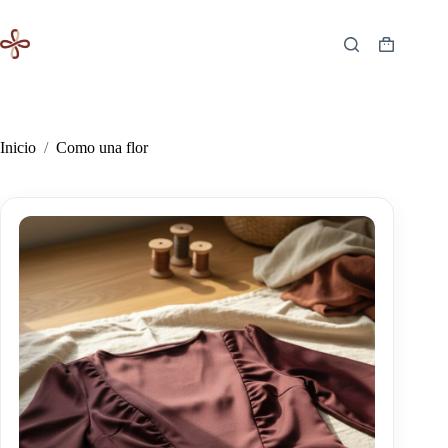
Saltar
al
contenido
Carro
de
compra
Inicio
/
Como una flor