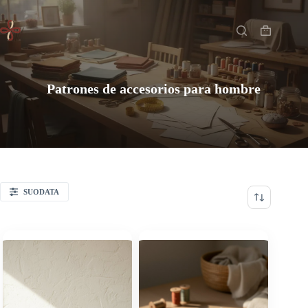
Saltar
Inicio
al
contenido
Carro
de
compra
Patrones de accesorios para hombre
SUODATA