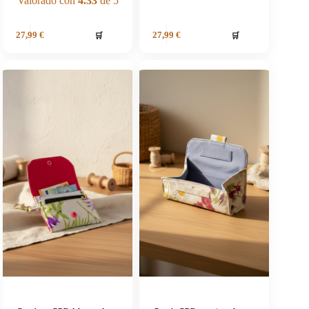
Valorado con
4.33
de 5
🛒
🛒
27,99
€
27,99
€