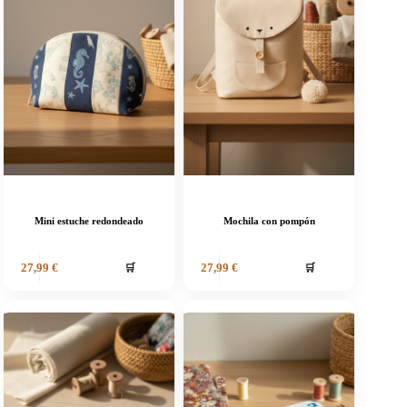
Mini estuche redondeado
Mochila con pompón
🛒
🛒
27,99
€
27,99
€