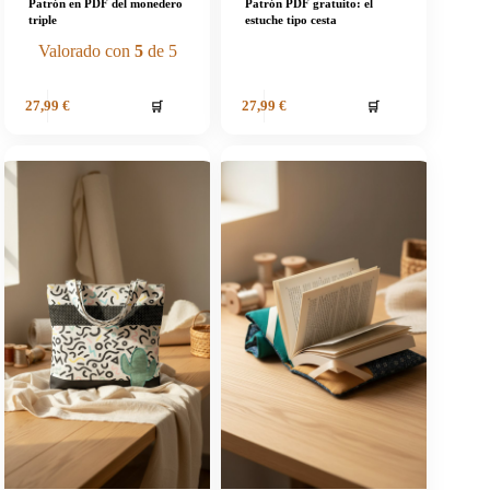
Patrón en PDF del monedero
Patrón PDF gratuito: el
triple
estuche tipo cesta
Valorado con
5
de 5
🛒
🛒
27,99
€
27,99
€