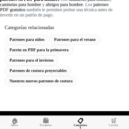
camisetas para hombre
y
abrigos para hombre
. Los
patrones
PDF gratuitos
también te permiten probar una técnica antes de
invertir en un patrón de pago.
Categorías relacionadas
Patrones para niños
Patrones para el verano
Patrón en PDF para la primavera
Patrones para el invierno
Patrones de costura proyectables
Nuestros nuevos patrones de costura
🏠
🛍️
📋
🛒
Inicio
Productos
Categorías
Carrito
DATOS DE CONTACTO