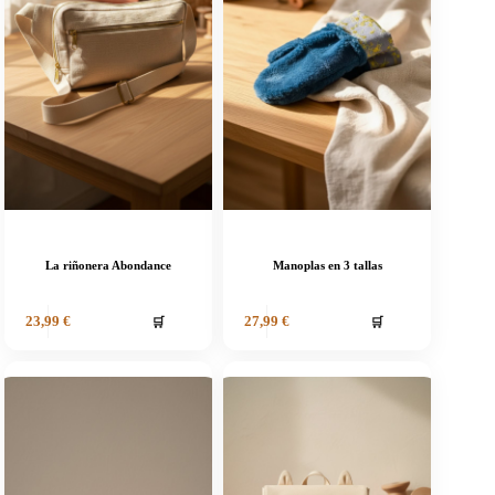
La riñonera Abondance
Manoplas en 3 tallas
🛒
🛒
23,99
€
27,99
€