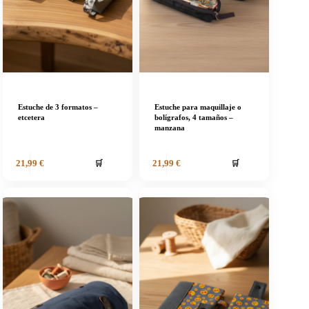
Estuche de 3 formatos –
Estuche para maquillaje o
etcetera
bolígrafos, 4 tamaños –
manzana
🛒
🛒
21,99
€
21,99
€