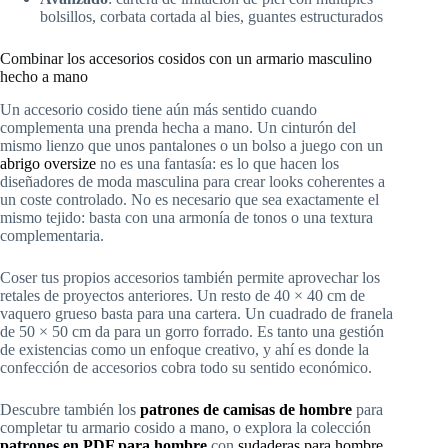
bolsillos, corbata cortada al bies, guantes estructurados
Combinar los accesorios cosidos con un armario masculino
hecho a mano
Un accesorio cosido tiene aún más sentido cuando
complementa una prenda hecha a mano. Un cinturón del
mismo lienzo que unos pantalones o un bolso a juego con un
abrigo oversize
no es una fantasía: es lo que hacen los
diseñadores de moda masculina para crear looks coherentes a
un coste controlado. No es necesario que sea exactamente el
mismo tejido: basta con una armonía de tonos o una textura
complementaria.
Coser tus propios accesorios también permite aprovechar los
retales de proyectos anteriores. Un resto de 40 × 40 cm de
vaquero grueso basta para una cartera. Un cuadrado de franela
de 50 × 50 cm da para un gorro forrado. Es tanto una gestión
de existencias como un enfoque creativo, y ahí es donde la
confección de accesorios cobra todo su sentido económico.
Descubre también los
patrones de camisas de hombre
para
completar tu armario cosido a mano, o explora la colección
patrones en PDF para hombre
con
sudaderas para hombre
,