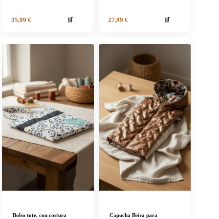
🛒
🛒
35,99
€
27,99
€
Bolso tote, con costura
Capucha Beira para