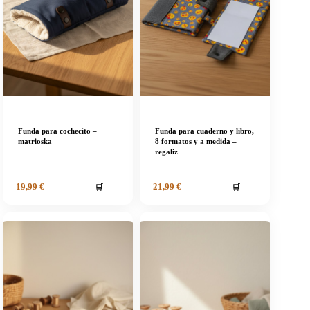
Funda para cochecito –
Funda para cuaderno y libro,
matrioska
8 formatos y a medida –
regaliz
🛒
🛒
19,99
€
21,99
€