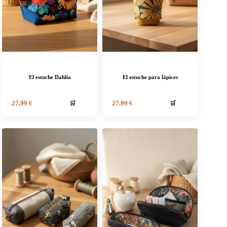
El estuche Dahlia
El estuche para lápices
🛒
🛒
27,99
€
27,99
€