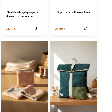
Plantillas de apliques para
Soporte para libros – Lexie
decorar tus creaciones
🛒
🛒
23,99
€
21,99
€