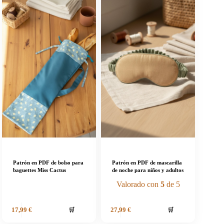
Patrón en PDF de bolso para
Patrón en PDF de mascarilla
baguettes Miss Cactus
de noche para niños y adultos
Valorado con
5
de 5
🛒
🛒
17,99
€
27,99
€