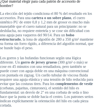
¿Qué material elegir para cada patrón de accesorio de
hombre?
La elección del tejido condiciona el 80 % del resultado en los
accesorios. Para una
cartera o un sobre plano
, el cuero
sintético PU de entre 0,8 y 1,2 mm de grosor es mucho más
manejable que el cuero natural para un principiante: no se
deshilacha, no requiere entretela y se cose sin dificultad con
una aguja para vaqueros del 90/14. Para un
bolso
estructurado
, la lona de algodón de 280 a 350 g/m² mantiene
su forma sin forro rígido, a diferencia del algodón normal, que
se hunde bajo el peso.
Los gorros y las bufandas funcionan según una lógica
diferente. Un
gorro de jersey grueso
(300 g/m² o más) se
cose en 45 minutos con una remalladora, pero también se
puede coser con aguja doble en una máquina convencional
con puntada en zigzag. Un cuello tubular de viscosa fluida
requiere una aguja elástica y una tensión de hilo reducida para
evitar que las costuras tiren. Para los
complementos de vestir
(corbatas, pajaritas, cinturones), el sentido del hilo es
fundamental: un desvío de 2° en una corbata de seda o lino
hace que la punta se doble hacia el centro. Los patrones serios
indican explícitamente la orientación del hilo en cada pieza
cortada.