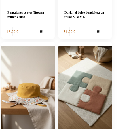
Pantalones cortos Titouan –
Darla: el bolso bandolera en
mujer y niño
tallas S, M y L
🛒
🛒
43,99
€
31,99
€