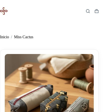
Saltar
al
contenido
Carro
de
compra
Inicio
/
Miss Cactus