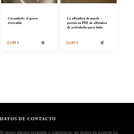
Carambole: el gorro
La alfombra de puzzle –
reversible
patrón en PDF de alfombra
de actividades para bebé
🛒
🛒
23,99
€
21,99
€
DATOS DE CONTACTO
Si tienes alguna pregunta o sugerencia, no dudes en ponerte en