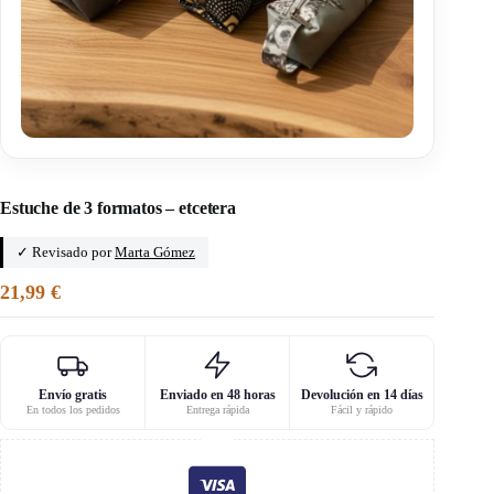
Inicio
/
Miss Cactus
Estuche de 3 formatos – etcetera
✓ Revisado por
Marta Gómez
21,99
€
Envío gratis
Enviado en 48 horas
Devolución en 14 días
En todos los pedidos
Entrega rápida
Fácil y rápido