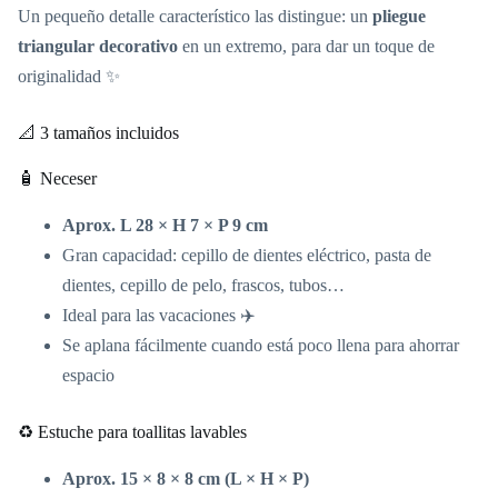
Un pequeño detalle característico las distingue: un
pliegue
triangular decorativo
en un extremo, para dar un toque de
originalidad ✨
📐 3 tamaños incluidos
🧴 Neceser
Aprox. L 28 × H 7 × P 9 cm
Gran capacidad: cepillo de dientes eléctrico, pasta de
dientes, cepillo de pelo, frascos, tubos…
Ideal para las vacaciones ✈️
Se aplana fácilmente cuando está poco llena para ahorrar
espacio
♻️ Estuche para toallitas lavables
Aprox. 15 × 8 × 8 cm (L × H × P)