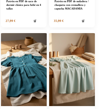
Patrón en PDF de saco de
Patrón en PDF de sudadera /
dormir clásico para bebé en 4
chaqueta con cremallera y
tallas
capucha MACADAMIA
🛒
🛒
27,99
€
35,99
€