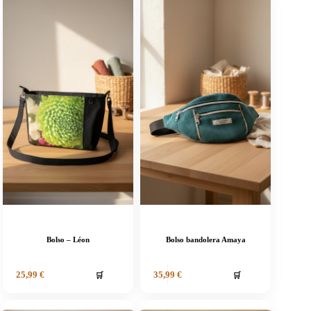
Bolso – Léon
Bolso bandolera Amaya
🛒
🛒
25,99
€
35,99
€