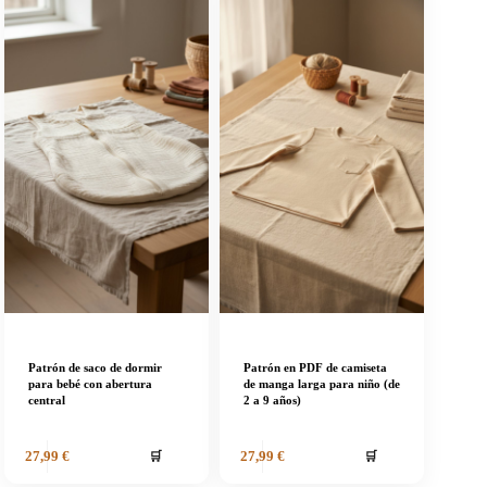
Patrón de saco de dormir
Patrón en PDF de camiseta
para bebé con abertura
de manga larga para niño (de
central
2 a 9 años)
🛒
🛒
27,99
€
27,99
€