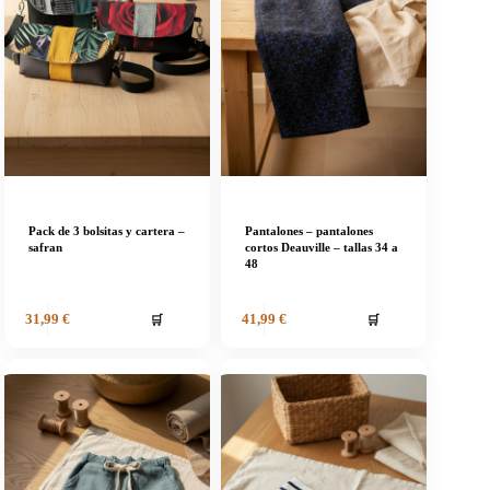
Pack de 3 bolsitas y cartera –
Pantalones – pantalones
safran
cortos Deauville – tallas 34 a
48
🛒
🛒
31,99
€
41,99
€