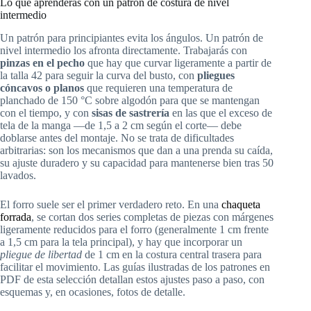
Lo que aprenderás con un patrón de costura de nivel
intermedio
Un patrón para principiantes evita los ángulos. Un patrón de
nivel intermedio los afronta directamente. Trabajarás con
pinzas en el pecho
que hay que curvar ligeramente a partir de
la talla 42 para seguir la curva del busto, con
pliegues
cóncavos o planos
que requieren una temperatura de
planchado de 150 °C sobre algodón para que se mantengan
con el tiempo, y con
sisas de sastrería
en las que el exceso de
tela de la manga —de 1,5 a 2 cm según el corte— debe
doblarse antes del montaje. No se trata de dificultades
arbitrarias: son los mecanismos que dan a una prenda su caída,
su ajuste duradero y su capacidad para mantenerse bien tras 50
lavados.
El forro suele ser el primer verdadero reto. En una
chaqueta
forrada
, se cortan dos series completas de piezas con márgenes
ligeramente reducidos para el forro (generalmente 1 cm frente
a 1,5 cm para la tela principal), y hay que incorporar un
pliegue de libertad
de 1 cm en la costura central trasera para
facilitar el movimiento. Las guías ilustradas de los patrones en
PDF de esta selección detallan estos ajustes paso a paso, con
esquemas y, en ocasiones, fotos de detalle.