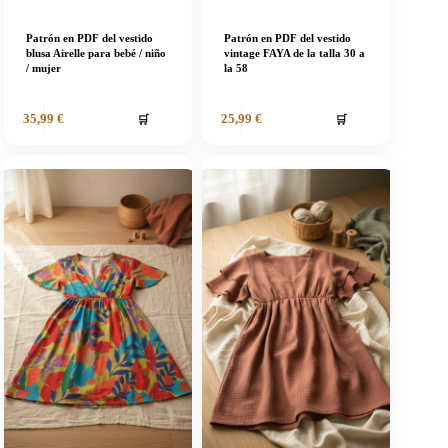
Patrón en PDF del vestido
Patrón en PDF del vestido
blusa Airelle para bebé / niño
vintage FAYA de la talla 30 a
/ mujer
la 58
🛒
🛒
35,99
€
25,99
€