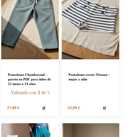
Pantalones Chambarand –
Pantalones cortos Titouan –
patrón en PDF para niños de
mujer y niño
12 meses a 14 años
Valorado con
5
de 5
🛒
🛒
27,99
€
43,99
€