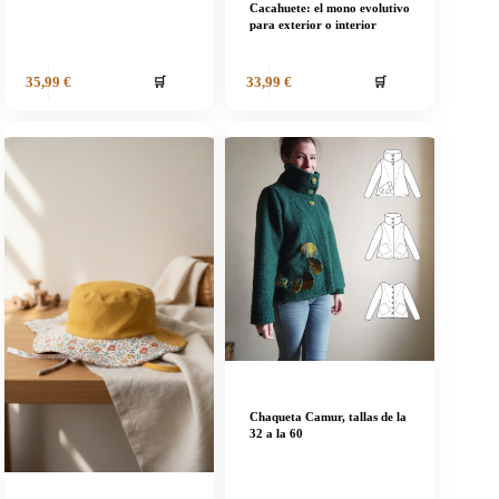
Cacahuete: el mono evolutivo
para exterior o interior
🛒
🛒
35,99
€
33,99
€
Chaqueta Camur, tallas de la
32 a la 60