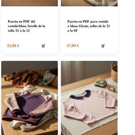
Patrón en PDF del
Patrón en PDF para vestido
vestido/blusa Sorelle de la
o blusa Glynis, tallas de la 32
talla 32 a la 52
a la 60
🛒
🛒
33,99
€
37,99
€