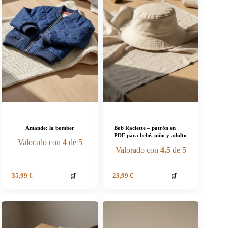
Amande: la bomber
Bob Raclette – patrón en
PDF para bebé, niño y adulto
Valorado con
4
de 5
Valorado con
4.5
de 5
🛒
🛒
35,99
€
23,99
€