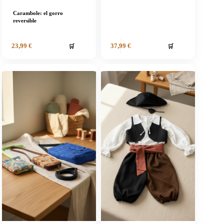
Carambole: el gorro
reversible
🛒
🛒
23,99
€
37,99
€