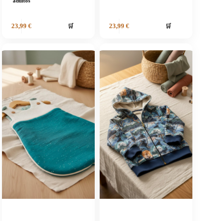
adultos
🛒
🛒
23,99
€
23,99
€