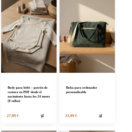
Body para bebé – patrón de
Bolsa para ordenador
costura en PDF desde el
personalizable
nacimiento hasta los 24 meses
(8 tallas)
🛒
🛒
27,99
€
33,99
€