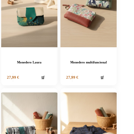
Monedero Laura
Monedero multifuncional
🛒
🛒
27,99
€
27,99
€