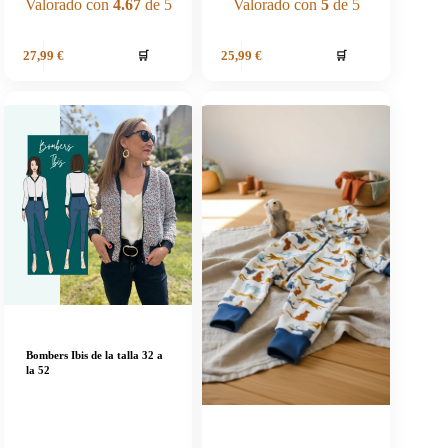
Valorado con
4.67
de 5
Valorado con
5
de 5
🛒
🛒
27,99
€
25,99
€
Bombers Ibis de la talla 32 a
la 52