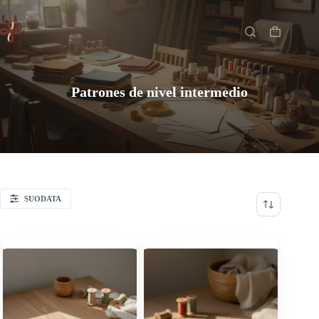
Saltar
Inicio
al
contenido
Carro
de
compra
Patrones de nivel intermedio
SUODATA