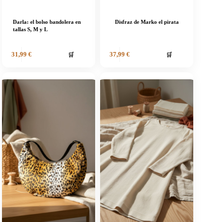
Darla: el bolso bandolera en
Disfraz de Marko el pirata
tallas S, M y L
🛒
🛒
31,99
€
37,99
€