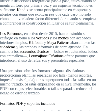
ofrece instrucciones fotográficas paso a paso, útiles cuando se
monta un forro por primera vez y un esquema técnico no es
suficiente.
Kandix
se centra principalmente en chaquetas y
abrigos con guías que explican
por qué
cada paso, no solo
cómo —un verdadero factor diferenciador cuando se empieza
a comprender la construcción en lugar de seguir ciegamente.
Les Patronnes
, en activo desde 2015, han construido su
catálogo en torno a los
vestidos
y los
monos
con acabados
interiores limpios.
Klafoutis
y
Maya Patterns
abarcan bien las
sudaderas
y las prendas informales de corte ajustado. En
cuanto a los
accesorios técnicos
—bolsos estructurados, bolsos
con cremallera—,
Loumajinne Créations
ofrece patrones que
introducen el uso de refuerzos y prensatelas especiales.
Una precisión sobre los formatos: algunas diseñadoras
proporcionan plantillas separadas por talla (menos recortes,
impresión más rápida), otras superponen todas las tallas en un
mismo trazado. Si estás empezando en el nivel intermedio, los
PDF con capas seleccionables o tallas separadas reducen el
riesgo de error de trazado.
Formatos PDF y soportes incluidos