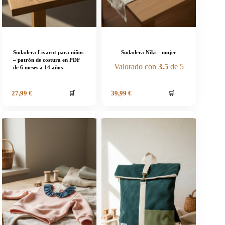
Sudadera Livarot para niños
Sudadera Niki – mujer
– patrón de costura en PDF
Valorado con
3.5
de 5
de 6 meses a 14 años
🛒
🛒
27,99
€
39,99
€