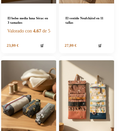
El bolso media luna Sérac en
El vestido Neufchâtel en 11
3 tamaños
tallas
Valorado con
4.67
de 5
🛒
🛒
23,99
€
27,99
€