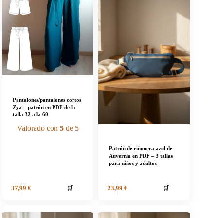
Pantalones/pantalones cortos
Zya – patrón en PDF de la
talla 32 a la 60
Valorado con
5
de 5
Patrón de riñonera azul de
Auvernia en PDF – 3 tallas
para niños y adultos
🛒
🛒
37,99
€
23,99
€