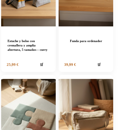
Estuche y bolso con
Funda para ordenador
cremallera y amplia
abertura, 5 tamaños – curry
🛒
🛒
25,99
€
39,99
€