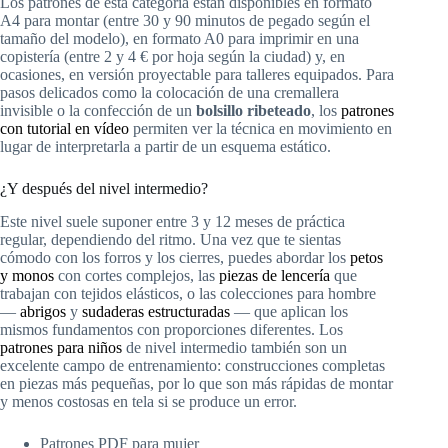
Los patrones de esta categoría están disponibles en formato
A4 para montar (entre 30 y 90 minutos de pegado según el
tamaño del modelo), en formato A0 para imprimir en una
copistería (entre 2 y 4 € por hoja según la ciudad) y, en
ocasiones, en versión proyectable para talleres equipados. Para
pasos delicados como la colocación de una cremallera
invisible o la confección de un
bolsillo ribeteado
, los
patrones
con tutorial en vídeo
permiten ver la técnica en movimiento en
lugar de interpretarla a partir de un esquema estático.
¿Y después del nivel intermedio?
Este nivel suele suponer entre 3 y 12 meses de práctica
regular, dependiendo del ritmo. Una vez que te sientas
cómodo con los forros y los cierres, puedes abordar los
petos
y monos
con cortes complejos, las
piezas de lencería
que
trabajan con tejidos elásticos, o las colecciones para hombre
—
abrigos
y
sudaderas estructuradas
— que aplican los
mismos fundamentos con proporciones diferentes. Los
patrones para niños
de nivel intermedio también son un
excelente campo de entrenamiento: construcciones completas
en piezas más pequeñas, por lo que son más rápidas de montar
y menos costosas en tela si se produce un error.
Patrones PDF para mujer