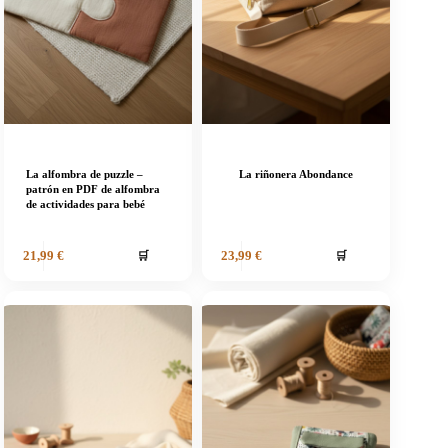
La alfombra de puzzle –
La riñonera Abondance
patrón en PDF de alfombra
de actividades para bebé
🛒
🛒
21,99
€
23,99
€