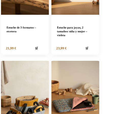
Estuche de 3 formatos –
Estuche para joyas, 2
etcetera
tamaños: niña y mujer –
violeta
🛒
🛒
21,99
€
23,99
€