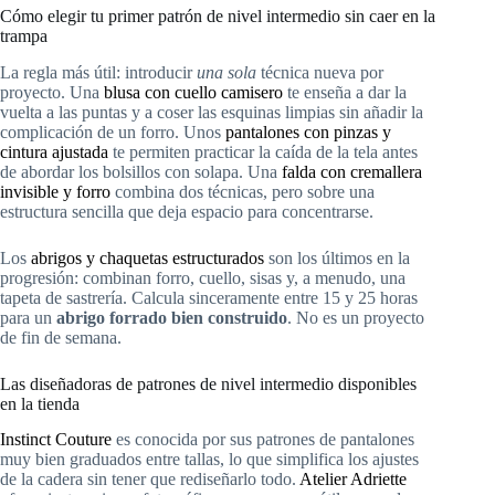
Cómo elegir tu primer patrón de nivel intermedio sin caer en la
trampa
La regla más útil: introducir
una sola
técnica nueva por
proyecto. Una
blusa con cuello camisero
te enseña a dar la
vuelta a las puntas y a coser las esquinas limpias sin añadir la
complicación de un forro. Unos
pantalones con pinzas y
cintura ajustada
te permiten practicar la caída de la tela antes
de abordar los bolsillos con solapa. Una
falda con cremallera
invisible y forro
combina dos técnicas, pero sobre una
estructura sencilla que deja espacio para concentrarse.
Los
abrigos y chaquetas estructurados
son los últimos en la
progresión: combinan forro, cuello, sisas y, a menudo, una
tapeta de sastrería. Calcula sinceramente entre 15 y 25 horas
para un
abrigo forrado bien construido
. No es un proyecto
de fin de semana.
Las diseñadoras de patrones de nivel intermedio disponibles
en la tienda
Instinct Couture
es conocida por sus patrones de pantalones
muy bien graduados entre tallas, lo que simplifica los ajustes
de la cadera sin tener que rediseñarlo todo.
Atelier Adriette