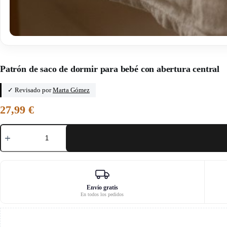
Inicio
/
El papá de Jojo
Patrón de saco de dormir para bebé con abertura central
✓ Revisado por
Marta Gómez
27,99
€
Patrón
de
saco
de
dormir
para
bebé
con
Envío gratis
En todos los pedidos
abertura
central
cantidad