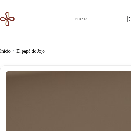
Saltar
al
contenido
Sin
resultados
Inicio
/
El papá de Jojo