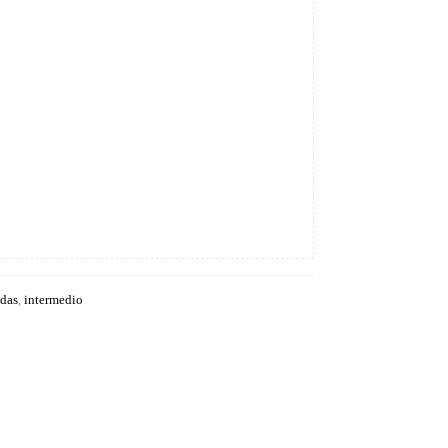
idas
,
intermedio