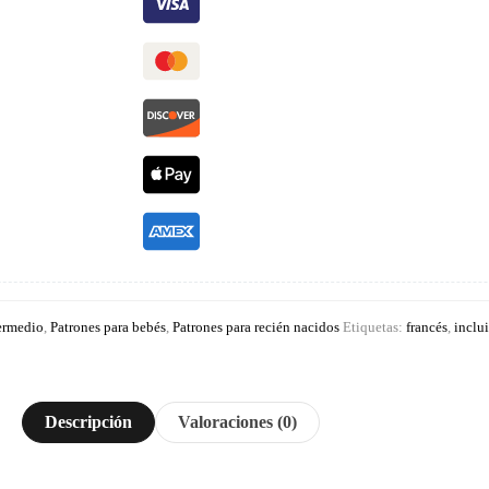
termedio
,
Patrones para bebés
,
Patrones para recién nacidos
Etiquetas:
francés
,
inclu
Descripción
Valoraciones (0)