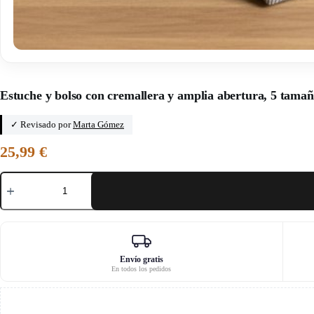
Inicio
/
Miss Cactus
Estuche y bolso con cremallera y amplia abertura, 5 tamañ
✓ Revisado por
Marta Gómez
25,99
€
Estuche
y
bolso
con
cremallera
y
amplia
abertura,
Envío gratis
En todos los pedidos
5
tamaños
–
curry