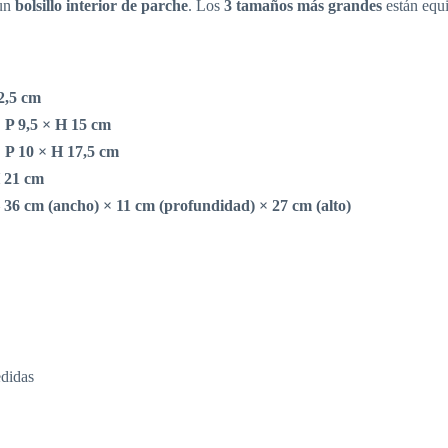
 un
bolsillo interior de parche
. Los
3 tamaños más grandes
están equ
2,5 cm
 P 9,5 × H 15 cm
 P 10 × H 17,5 cm
H 21 cm
—
36 cm (ancho) × 11 cm (profundidad) × 27 cm (alto)
edidas