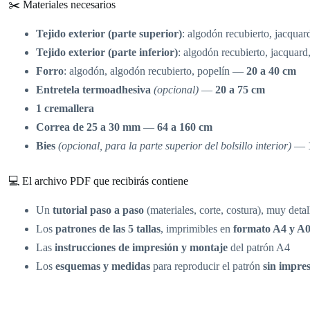
✂️ Materiales necesarios
Tejido exterior (parte superior)
: algodón recubierto, jacquar
Tejido exterior (parte inferior)
: algodón recubierto, jacquard
Forro
: algodón, algodón recubierto, popelín —
20 a 40 cm
Entretela termoadhesiva
(opcional)
—
20 a 75 cm
1 cremallera
Correa de 25 a 30 mm
—
64 a 160 cm
Bies
(opcional, para la parte superior del bolsillo interior)
—
💻 El archivo PDF que recibirás contiene
Un
tutorial paso a paso
(materiales, corte, costura), muy deta
Los
patrones de las 5 tallas
, imprimibles en
formato A4 y A
Las
instrucciones de impresión y montaje
del patrón A4
Los
esquemas y medidas
para reproducir el patrón
sin impre