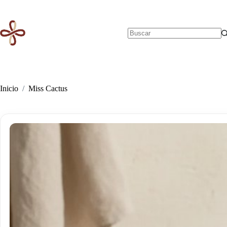
Saltar
al
contenido
Sin
resultados
Inicio
/
Miss Cactus