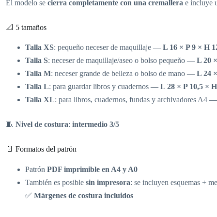
El modelo se
cierra completamente con una cremallera
e incluye
📐 5 tamaños
Talla XS
: pequeño neceser de maquillaje —
L 16 × P 9 × H 1
Talla S
: neceser de maquillaje/aseo o bolso pequeño —
L 20 ×
Talla M
: neceser grande de belleza o bolso de mano —
L 24 ×
Talla L
: para guardar libros y cuadernos —
L 28 × P 10,5 × 
Talla XL
: para libros, cuadernos, fundas y archivadores A4 
🧵
Nivel de costura
:
intermedio 3/5
📄 Formatos del patrón
Patrón
PDF imprimible en A4 y A0
También es posible
sin impresora
: se incluyen esquemas + m
✅
Márgenes de costura incluidos