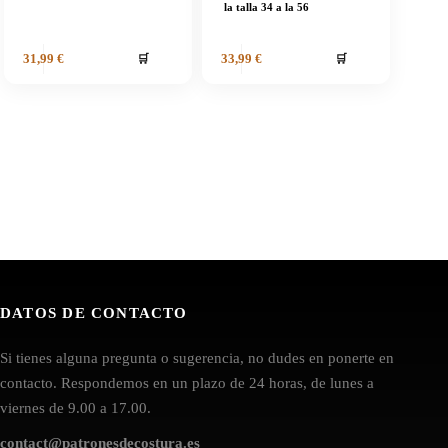
la talla 34 a la 56
🛒
🛒
31,99
€
33,99
€
DATOS DE CONTACTO
Si tienes alguna pregunta o sugerencia, no dudes en ponerte en
contacto. Respondemos en un plazo de 24 horas, de lunes a
viernes de 9.00 a 17.00.
contact@patronesdecostura.es