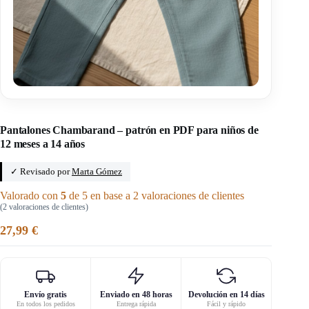
Inicio
/
El papá de Jojo
Pantalones Chambarand – patrón en PDF para niños de
12 meses a 14 años
✓ Revisado por
Marta Gómez
Valorado con
5
de 5 en base a
2
valoraciones de clientes
(
2
valoraciones de clientes)
27,99
€
Envío gratis
Enviado en 48 horas
Devolución en 14 días
En todos los pedidos
Entrega rápida
Fácil y rápido