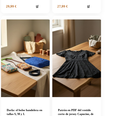
🛒
🛒
29,99
€
27,99
€
Darla: el bolso bandolera en
Patrón en PDF del vestido
tallas S, M y L
corto de jersey Capucine, de