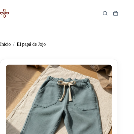
Saltar
al
contenido
Carro
de
compra
Inicio
/
El papá de Jojo