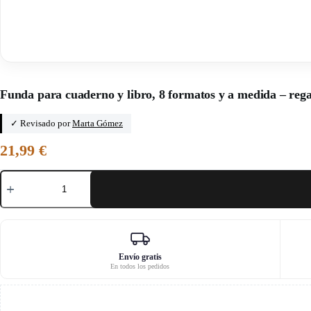
Inicio
/
Miss Cactus
Funda para cuaderno y libro, 8 formatos y a medida – rega
✓ Revisado por
Marta Gómez
21,99
€
Funda
para
cuaderno
y
libro,
8
formatos
y
Envío gratis
En todos los pedidos
a
medida
–
regaliz