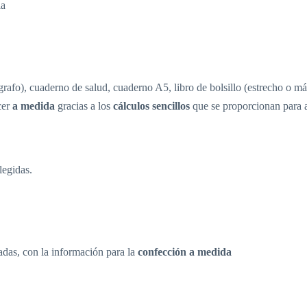
la
grafo), cuaderno de salud, cuaderno A5, libro de bolsillo (estrecho o 
cer
a medida
gracias a los
cálculos sencillos
que se proporcionan para a
legidas.
adas, con la información para la
confección a medida