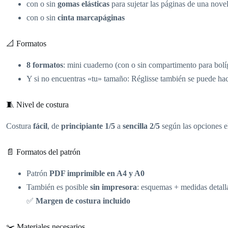
con o sin
gomas elásticas
para sujetar las páginas de una nove
con o sin
cinta marcapáginas
📐 Formatos
8 formatos
: mini cuaderno (con o sin compartimento para bolí
Y si no encuentras «tu» tamaño: Réglisse también se puede ha
🧵 Nivel de costura
Costura
fácil
, de
principiante 1/5
a
sencilla 2/5
según las opciones e
📄 Formatos del patrón
Patrón
PDF imprimible en A4 y A0
También es posible
sin impresora
: esquemas + medidas detall
✅
Margen de costura incluido
✂️ Materiales necesarios