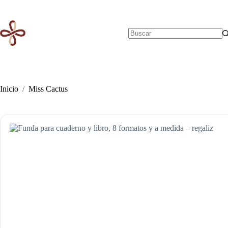
Saltar
al
contenido
Sin
resultados
Inicio
/
Miss Cactus