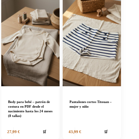
Body para bebé – patrón de
Pantalones cortos Titouan –
costura en PDF desde el
mujer y niño
nacimiento hasta los 24 meses
(8 tallas)
🛒
🛒
27,99
€
43,99
€