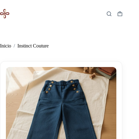
Saltar
al
contenido
Carro
de
compra
Inicio
/
Instinct Couture