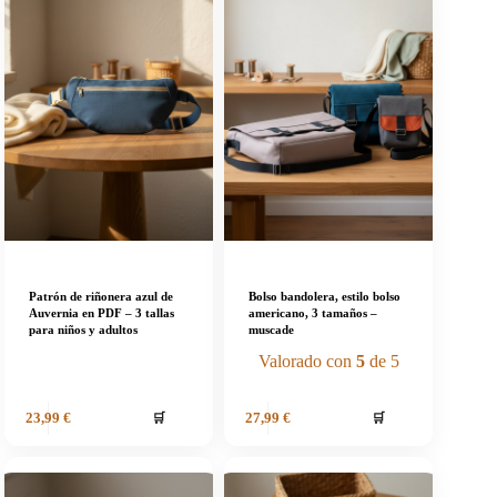
Patrón de riñonera azul de
Bolso bandolera, estilo bolso
Auvernia en PDF – 3 tallas
americano, 3 tamaños –
para niños y adultos
muscade
Valorado con
5
de 5
🛒
🛒
23,99
€
27,99
€