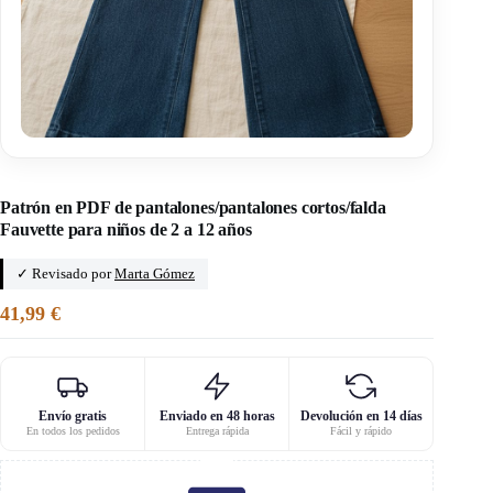
Inicio
/
Instinct Couture
Patrón en PDF de pantalones/pantalones cortos/falda
Fauvette para niños de 2 a 12 años
✓ Revisado por
Marta Gómez
41,99
€
Envío gratis
Enviado en 48 horas
Devolución en 14 días
En todos los pedidos
Entrega rápida
Fácil y rápido