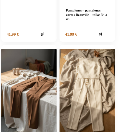
Pantalones – pantalones
cortos Deauville – tallas 34 a
48
🛒
🛒
41,99
€
41,99
€