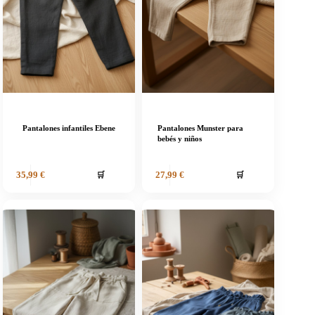
Pantalones infantiles Ebene
Pantalones Munster para
bebés y niños
🛒
🛒
35,99
€
27,99
€