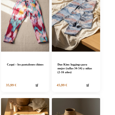
Caqui – los pantalones chinos
Duo Kim: leggings para
mujer (tallas 34-54) y niñas
(2-16 años)
🛒
🛒
35,99
€
45,99
€