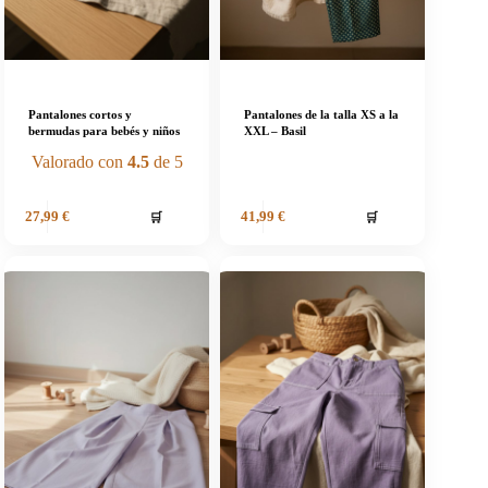
Pantalones cortos y
Pantalones de la talla XS a la
bermudas para bebés y niños
XXL – Basil
Valorado con
4.5
de 5
🛒
🛒
27,99
€
41,99
€