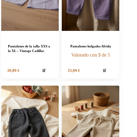
Pantalones de la talla XXS a
Pantalones holgados Alvida
la XL – Vintage Cadillac
Valorado con
5
de 5
🛒
🛒
39,99
€
35,99
€