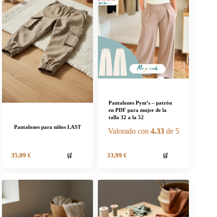
Pantalones Pym’s – patrón
en PDF para mujer de la
talla 32 a la 52
Pantalones para niños LAST
Valorado con
4.33
de 5
🛒
🛒
35,99
€
33,99
€