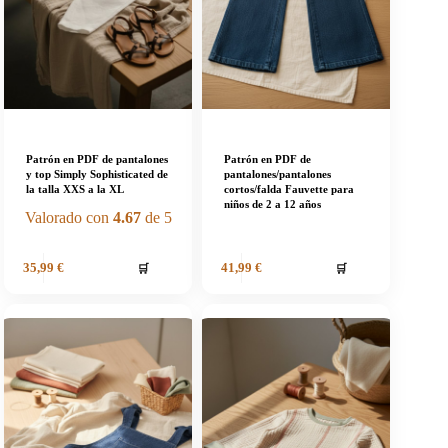
Patrón en PDF de pantalones
Patrón en PDF de
y top Simply Sophisticated de
pantalones/pantalones
la talla XXS a la XL
cortos/falda Fauvette para
niños de 2 a 12 años
Valorado con
4.67
de 5
🛒
🛒
35,99
€
41,99
€