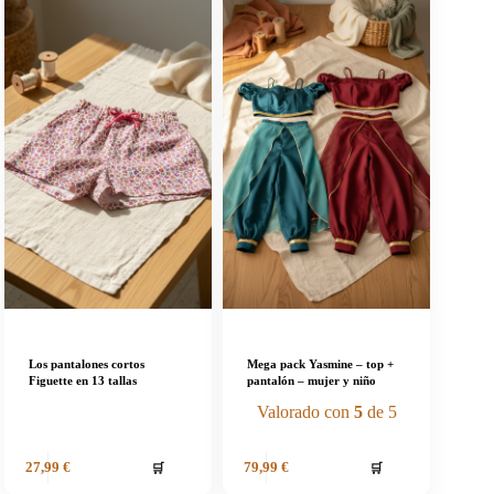
Los pantalones cortos
Mega pack Yasmine – top +
Figuette en 13 tallas
pantalón – mujer y niño
Valorado con
5
de 5
🛒
🛒
27,99
€
79,99
€