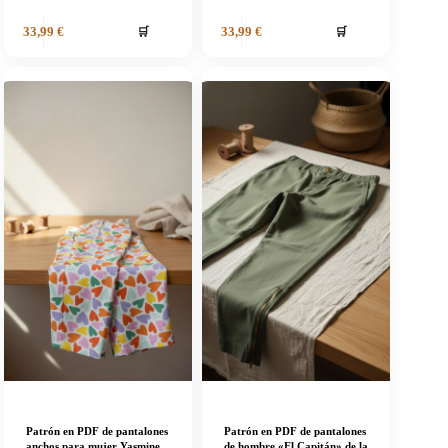
🛒
🛒
33,99
€
33,99
€
Patrón en PDF de pantalones
Patrón en PDF de pantalones
anchos para mujer Yasmine
de hombre «El Capitán» de la