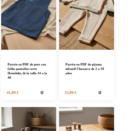
Patrón en PDF de peto con
Patrón en PDF de pijama
falda-pantalón corto
infantil Chaource de 2 a 10
Honolulu, de la talla 34 a la
años
48
🛒
🛒
41,99
€
33,99
€