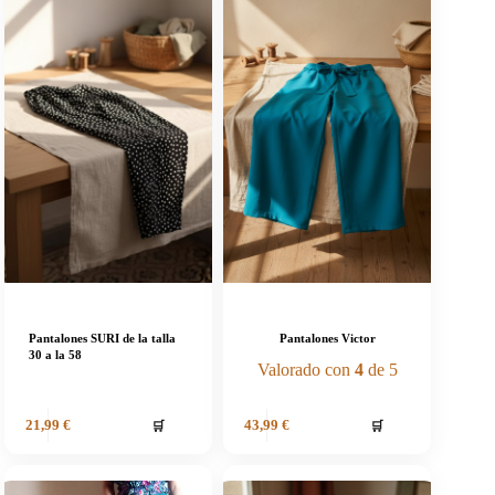
Pantalones SURI de la talla
Pantalones Victor
30 a la 58
Valorado con
4
de 5
🛒
🛒
21,99
€
43,99
€