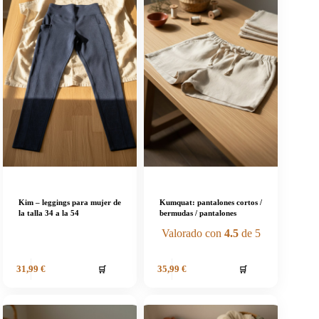
Kim – leggings para mujer de
Kumquat: pantalones cortos /
la talla 34 a la 54
bermudas / pantalones
Valorado con
4.5
de 5
🛒
🛒
31,99
€
35,99
€