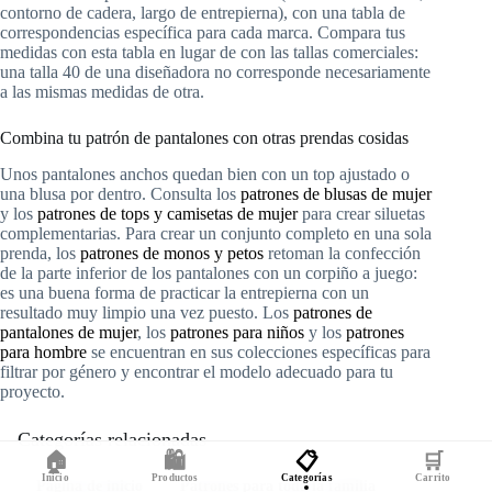
contorno de cadera, largo de entrepierna), con una tabla de
correspondencias específica para cada marca. Compara tus
medidas con esta tabla en lugar de con las tallas comerciales:
una talla 40 de una diseñadora no corresponde necesariamente
a las mismas medidas de otra.
Combina tu patrón de pantalones con otras prendas cosidas
Unos pantalones anchos quedan bien con un top ajustado o
una blusa por dentro. Consulta los
patrones de blusas de mujer
y los
patrones de tops y camisetas de mujer
para crear siluetas
complementarias. Para crear un conjunto completo en una sola
prenda, los
patrones de monos y petos
retoman la confección
de la parte inferior de los pantalones con un corpiño a juego:
es una buena forma de practicar la entrepierna con un
resultado muy limpio una vez puesto. Los
patrones de
pantalones de mujer
, los
patrones para niños
y los
patrones
para hombre
se encuentran en sus colecciones específicas para
filtrar por género y encontrar el modelo adecuado para tu
proyecto.
Categorías relacionadas
🏠
🛍️
📋
🛒
Inicio
Productos
Categorías
Carrito
Página de inicio
Patrones para toda la familia