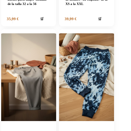
de la talla 32 a la 56
XS a la XXL
🛒
🛒
35,99
€
39,99
€