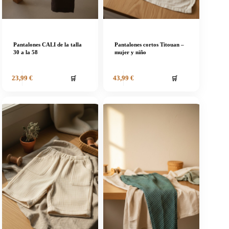
Pantalones CALI de la talla
Pantalones cortos Titouan –
30 a la 58
mujer y niño
🛒
🛒
23,99
€
43,99
€