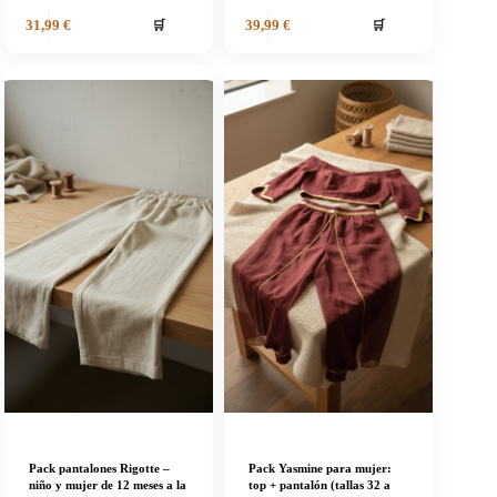
🛒
🛒
31,99
€
39,99
€
Pack pantalones Rigotte –
Pack Yasmine para mujer:
niño y mujer de 12 meses a la
top + pantalón (tallas 32 a