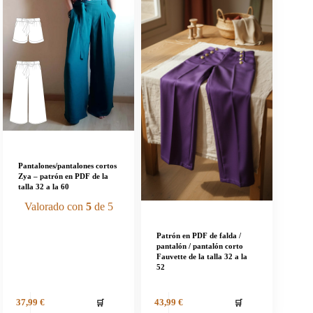
Pantalones/pantalones cortos
Zya – patrón en PDF de la
talla 32 a la 60
Valorado con
5
de 5
Patrón en PDF de falda /
pantalón / pantalón corto
Fauvette de la talla 32 a la
52
🛒
🛒
37,99
€
43,99
€