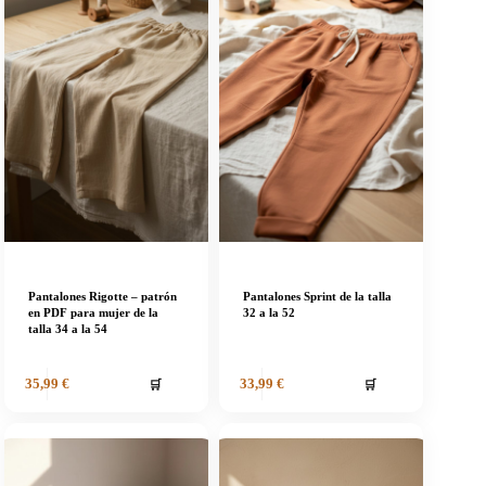
Pantalones Rigotte – patrón
Pantalones Sprint de la talla
en PDF para mujer de la
32 a la 52
talla 34 a la 54
🛒
🛒
35,99
€
33,99
€