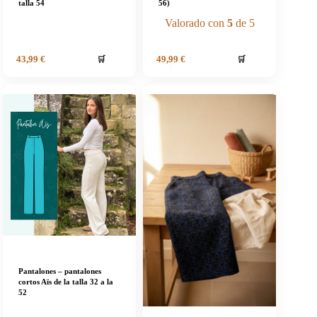
talla 54
56)
Valorado con
5
de 5
🛒
🛒
43,99
€
49,99
€
Pantalones – pantalones
cortos Aïs de la talla 32 a la
52