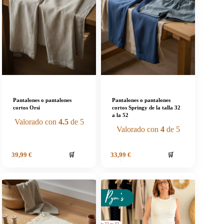
Pantalones o pantalones
Pantalones o pantalones
cortos Orsi
cortos Springy de la talla 32
a la 52
Valorado con
4.5
de 5
Valorado con
4
de 5
🛒
🛒
39,99
€
33,99
€