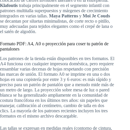
colocación de cierres invisibles laterales o en la entrepierna.
Klafoutis
trabaja principalmente en el segmento infantil con
patrones multitalla superpuestos y márgenes de crecimiento
integrados en varias tallas.
Maya Patterns
y
Moi Je Couds
se decantan por siluetas minimalistas, de corte recto o pitillo,
muy adecuadas para tejidos elegantes como el crepé de lana o
el satén de algodón.
Formato PDF: A4, A0 o proyección para coser tu patrón de
pantalones
Los patrones de la tienda están disponibles en tres formatos. El
A4 funciona con cualquier impresora doméstica, pero requiere
ensamblar varias decenas de hojas respetando con precisión
las marcas de unión. El formato A0 se imprime en una o dos
hojas en una copistería por entre 3 y 6 euros: es más rápido y
preciso para un patrón de pantalón que a menudo mide más de
un metro de largo. La proyección sobre mesa de luz o pared
blanca se ha generalizado ampliamente en la comunidad de
costura francófona en los últimos tres años: sin papeles que
manejar, calibración al centímetro, cambio de talla en dos
clics. La mayoría de los patrones recientes incluyen los tres
formatos en el mismo archivo descargable.
Las tallas se expresan en medidas reales (contorno de cintura,