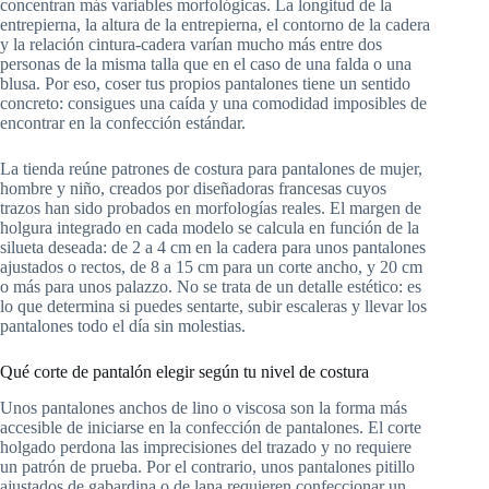
concentran más variables morfológicas. La longitud de la
entrepierna, la altura de la entrepierna, el contorno de la cadera
y la relación cintura-cadera varían mucho más entre dos
personas de la misma talla que en el caso de una falda o una
blusa. Por eso, coser tus propios pantalones tiene un sentido
concreto: consigues una caída y una comodidad imposibles de
encontrar en la confección estándar.
La tienda reúne patrones de costura para pantalones de mujer,
hombre y niño, creados por diseñadoras francesas cuyos
trazos han sido probados en morfologías reales. El margen de
holgura integrado en cada modelo se calcula en función de la
silueta deseada: de 2 a 4 cm en la cadera para unos pantalones
ajustados o rectos, de 8 a 15 cm para un corte ancho, y 20 cm
o más para unos palazzo. No se trata de un detalle estético: es
lo que determina si puedes sentarte, subir escaleras y llevar los
pantalones todo el día sin molestias.
Qué corte de pantalón elegir según tu nivel de costura
Unos pantalones anchos de lino o viscosa son la forma más
accesible de iniciarse en la confección de pantalones. El corte
holgado perdona las imprecisiones del trazado y no requiere
un patrón de prueba. Por el contrario, unos pantalones pitillo
ajustados de gabardina o de lana requieren confeccionar un