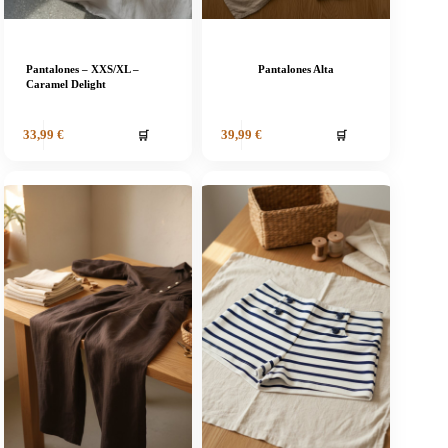
Pantalones – XXS/XL –
Pantalones Alta
Caramel Delight
🛒
🛒
33,99
€
39,99
€