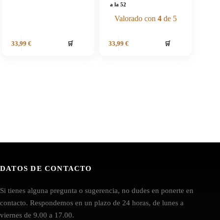
a la 52
Valorado con
4
de 5
🛒
🛒
33,99
€
33,99
€
DATOS DE CONTACTO
Si tienes alguna pregunta o sugerencia, no dudes en ponerte en
contacto. Respondemos en un plazo de 24 horas, de lunes a
viernes de 9.00 a 17.00.