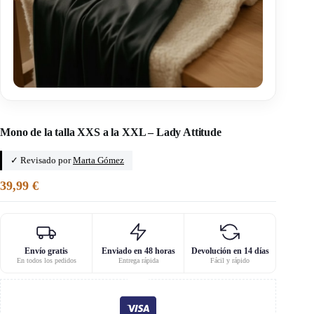
Inicio
/
Patrones de pantalones
Mono de la talla XXS a la XXL – Lady Attitude
✓ Revisado por
Marta Gómez
39,99
€
Envío gratis
Enviado en 48 horas
Devolución en 14 días
En todos los pedidos
Entrega rápida
Fácil y rápido