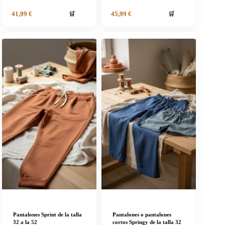
🛒
🛒
41,99
€
45,99
€
Pantalones Sprint de la talla
Pantalones o pantalones
32 a la 52
cortos Springy de la talla 32