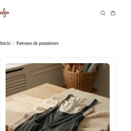
Saltar
al
contenido
Carro
de
compra
Inicio
/
Patrones de pantalones