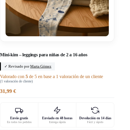
Inicio
/
Patrones de pantalones
Mini-kim – leggings para niñas de 2 a 16 años
✓ Revisado por
Marta Gómez
Valorado con
5
de 5 en base a
1
valoración de un cliente
(
1
valoración de cliente)
31,99
€
Envío gratis
Enviado en 48 horas
Devolución en 14 días
En todos los pedidos
Entrega rápida
Fácil y rápido