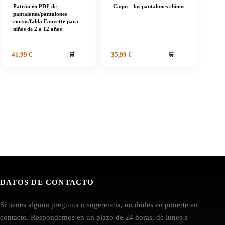
Patrón en PDF de
Caqui – los pantalones chinos
pantalones/pantalones
cortos/falda Fauvette para
niños de 2 a 12 años
🛒
🛒
41,99
€
35,99
€
DATOS DE CONTACTO
Si tienes alguna pregunta o sugerencia, no dudes en ponerte en
contacto. Respondemos en un plazo de 24 horas, de lunes a