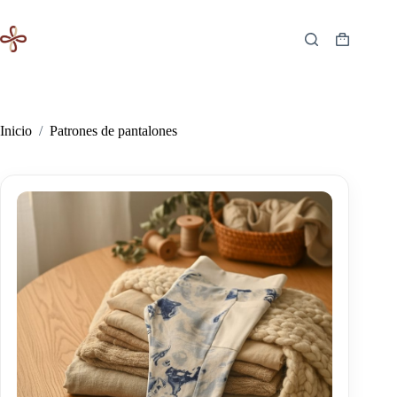
Saltar
al
contenido
Carro
de
compra
Inicio
/
Patrones de pantalones