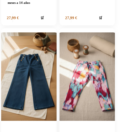
meses a 14 años
🛒
🛒
27,99
€
27,99
€