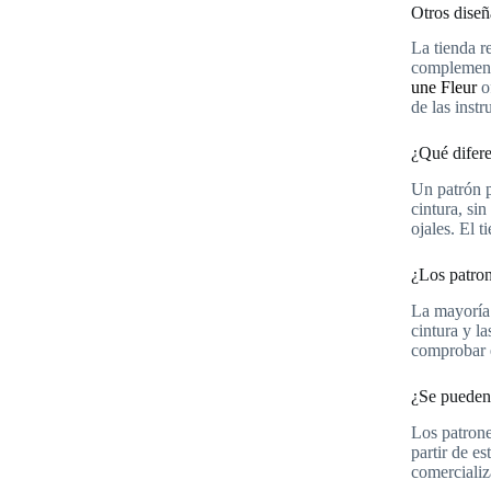
Otros diseñ
La tienda r
complement
une Fleur
o
de las inst
¿Qué difere
Un patrón p
cintura, si
ojales. El 
¿Los patron
La mayoría 
cintura y la
comprobar el
¿Se pueden 
Los patrone
partir de es
comercializ