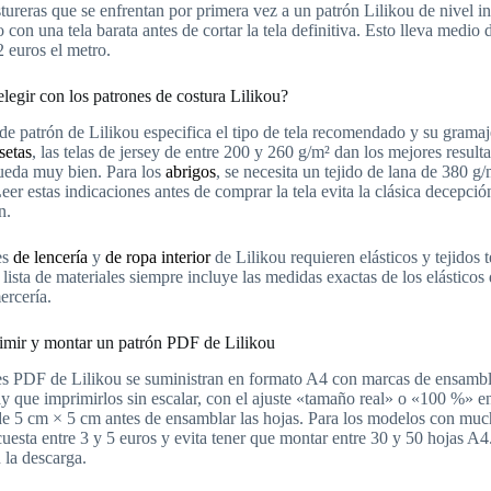
stureras que se enfrentan por primera vez a un patrón Lilikou de nivel i
 con una tela barata antes de cortar la tela definitiva. Esto lleva medio 
2 euros el metro.
elegir con los patrones de costura Lilikou?
de patrón de Lilikou especifica el tipo de tela recomendado y su grama
setas
, las telas de jersey de entre 200 y 260 g/m² dan los mejores result
ueda muy bien. Para los
abrigos
, se necesita un tejido de lana de 380 
Leer estas indicaciones antes de comprar la tela evita la clásica decepci
n.
es
de lencería
y
de ropa interior
de Lilikou requieren elásticos y tejidos t
 lista de materiales siempre incluye las medidas exactas de los elásticos 
ercería.
mir y montar un patrón PDF de Lilikou
s PDF de Lilikou se suministran en formato A4 con marcas de ensambl
y que imprimirlos sin escalar, con el ajuste «tamaño real» o «100 %»
de 5 cm × 5 cm antes de ensamblar las hojas. Para los modelos con muc
 cuesta entre 3 y 5 euros y evita tener que montar entre 30 y 50 hojas 
 la descarga.