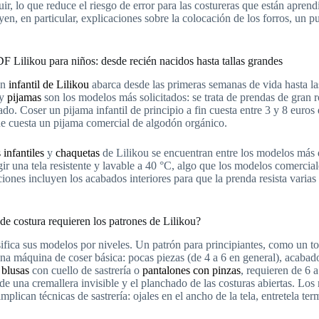
uir, lo que reduce el riesgo de error para las costureras que están apr
yen, en particular, explicaciones sobre la colocación de los forros, un 
F Lilikou para niños: desde recién nacidos hasta tallas grandes
ón
infantil de Lilikou
abarca desde las primeras semanas de vida hasta las 
y
pijamas
son los modelos más solicitados: se trata de prendas de gran r
do. Coser un pijama infantil de principio a fin cuesta entre 3 y 8 euros d
e cuesta un pijama comercial de algodón orgánico.
 infantiles
y
chaquetas
de Lilikou se encuentran entre los modelos más d
gir una tela resistente y lavable a 40 °C, algo que los modelos comercia
ciones incluyen los acabados interiores para que la prenda resista varia
de costura requieren los patrones de Lilikou?
sifica sus modelos por niveles. Un patrón para principiantes, como un to
na máquina de coser básica: pocas piezas (de 4 a 6 en general), acabado
,
blusas
con cuello de sastrería o
pantalones con pinzas
, requieren de 6 
de una cremallera invisible y el planchado de las costuras abiertas. Lo
implican técnicas de sastrería: ojales en el ancho de la tela, entretela te