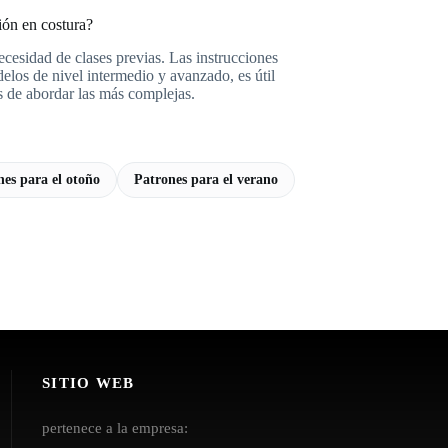
ión en costura?
necesidad de clases previas. Las instrucciones
los de nivel intermedio y avanzado, es útil
s de abordar las más complejas.
nes para el otoño
Patrones para el verano
SITIO WEB
pertenece a la empresa: