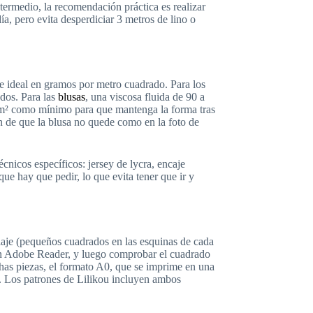
ntermedio, la recomendación práctica es realizar
día, pero evita desperdiciar 3 metros de lino o
je ideal en gramos por metro cuadrado. Para los
ados. Para las
blusas
, una viscosa fluida de 90 a
g/m² como mínimo para que mantenga la forma tras
ón de que la blusa no quede como en la foto de
écnicos específicos: jersey de lycra, encaje
que hay que pedir, lo que evita tener que ir y
aje (pequeños cuadrados en las esquinas de cada
 en Adobe Reader, y luego comprobar el cuadrado
has piezas, el formato A0, que se imprime en una
A4. Los patrones de Lilikou incluyen ambos