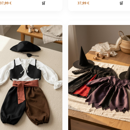
🛒
🛒
37,99
€
37,99
€