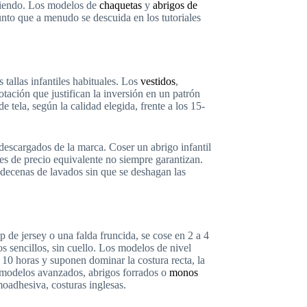
endiendo. Los modelos de
chaquetas
y
abrigos de
punto que a menudo se descuida en los tutoriales
tallas infantiles habituales. Los
vestidos
,
otación que justifican la inversión en un patrón
e tela, según la calidad elegida, frente a los 15-
escargados de la marca. Coser un abrigo infantil
les de precio equivalente no siempre garantizan.
s decenas de lavados sin que se deshagan las
p de jersey o una falda fruncida, se cose en 2 a 4
s sencillos, sin cuello. Los modelos de nivel
a 10 horas y suponen dominar la costura recta, la
s modelos avanzados, abrigos forrados o
monos
rmoadhesiva, costuras inglesas.