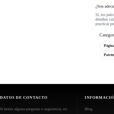
¿Son adecua
Sí, los pat
detallan ca
practicar p
Categor
Página
Patrón
DATOS DE CONTACTO
INFORMACI
Si tienes alguna pregunta o sugerencia, no
Blog