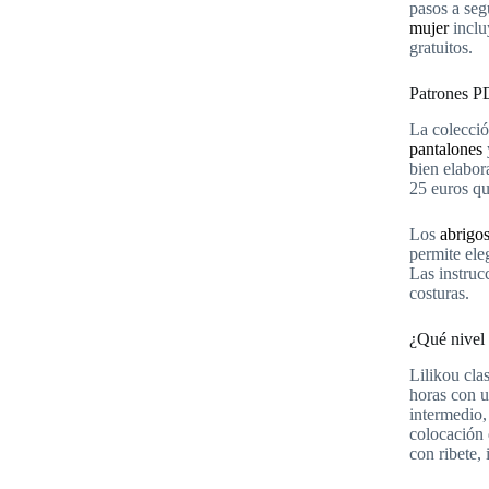
pasos a seg
mujer
inclu
gratuitos.
Patrones PD
La colecci
pantalones
bien elabora
25 euros qu
Los
abrigos
permite ele
Las instruc
costuras.
¿Qué nivel 
Lilikou cla
horas con u
intermedio
colocación 
con ribete, 