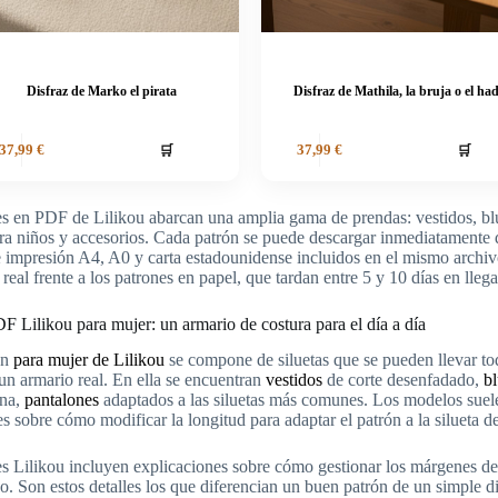
Disfraz de Marko el pirata
Disfraz de Mathila, la bruja o el ha
🛒
🛒
37,99
€
37,99
€
s en PDF de Lilikou abarcan una amplia gama de prendas: vestidos, blu
a niños y accesorios. Cada patrón se puede descargar inmediatamente d
 impresión A4, A0 y carta estadounidense incluidos en el mismo archiv
real frente a los patrones en papel, que tardan entre 5 y 10 días en llega
F Lilikou para mujer: un armario de costura para el día a día
ón
para mujer de Lilikou
se compone de siluetas que se pueden llevar to
 un armario real. En ella se encuentran
vestidos
de corte desenfadado,
bl
ana,
pantalones
adaptados a las siluetas más comunes. Los modelos suelen 
es sobre cómo modificar la longitud para adaptar el patrón a la silueta d
s Lilikou incluyen explicaciones sobre cómo gestionar los márgenes de c
o. Son estos detalles los que diferencian un buen patrón de un simple dib