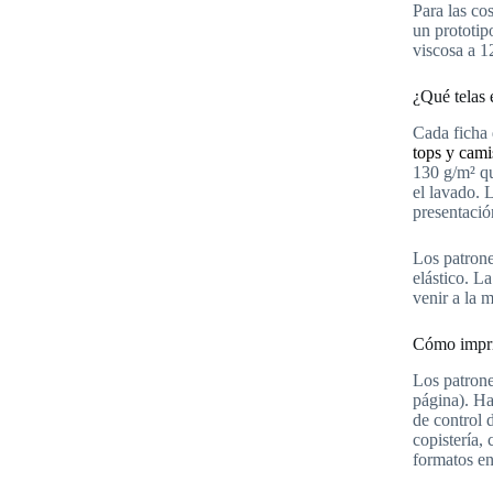
Para las co
un prototipo
viscosa a 1
¿Qué telas 
Cada ficha 
tops y cami
130 g/m² q
el lavado. 
presentació
Los patron
elástico. La
venir a la m
Cómo impri
Los patrone
página). Ha
de control 
copistería,
formatos en