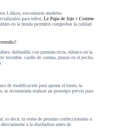
erso Lilikou, encontrarás modelos
pecializados para niños,
Le Papa de Jojo
y
Comme
ibles en la tienda permiten comprobar la calidad
termedio?
ibles: dobladillo con puntada recta, elástico en la
re invisible, cuello de camisa, pinzas en el pecho,
o.
nes de modificación para ajustar el busto, la
 cm, se recomienda realizar un prototipo previo para
, es decir, la venta de prendas confeccionadas a
r directamente a la diseñadora antes de