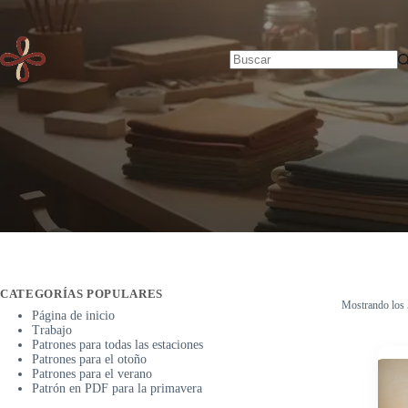
Saltar
Inicio
al
contenido
Sin
resultados
CATEGORÍAS POPULARES
Mostrando los 
Página de inicio
Trabajo
Patrones para todas las estaciones
Patrones para el otoño
Patrones para el verano
Patrón en PDF para la primavera