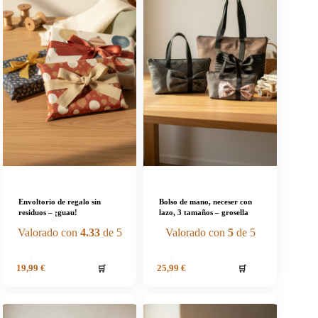
Envoltorio de regalo sin
Bolso de mano, neceser con
residuos – ¡guau!
lazo, 3 tamaños – grosella
Valorado con
4.33
de 5
Valorado con
5
de 5
🛒
🛒
19,99
€
25,99
€