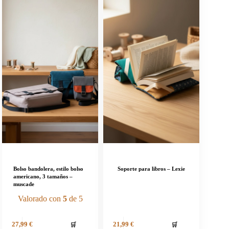
Bolso bandolera, estilo bolso
Soporte para libros – Lexie
americano, 3 tamaños –
muscade
Valorado con
5
de 5
🛒
🛒
27,99
€
21,99
€