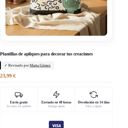
Inicio
/
Miss Cactus
Plantillas de apliques para decorar tus creaciones
✓ Revisado por
Marta Gómez
23,99
€
Envío gratis
Enviado en 48 horas
Devolución en 14 días
En todos los pedidos
Entrega rápida
Fácil y rápido