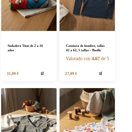
Sudadera Titus de 2 a 16
Camiseta de hombre, tallas
años
42 a 62, 5 tallas – Basilic
Valorado con
4.67
de 5
🛒
🛒
31,99
€
27,99
€