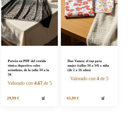
Patrón en PDF del vestido
Duo Vanou: el top para
túnica deportivo color
mujer (tallas 34 a 54) y niña
arándano, de la talla 34 a la
(de 2 a 16 años)
56
Valorado con
4
de 5
Valorado con
4.67
de 5
🛒
🛒
29,99
€
45,99
€