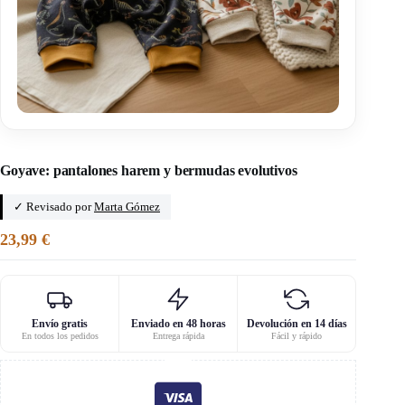
Inicio
/
Klafoutis
Goyave: pantalones harem y bermudas evolutivos
✓ Revisado por
Marta Gómez
23,99
€
Envío gratis
Enviado en 48 horas
Devolución en 14 días
En todos los pedidos
Entrega rápida
Fácil y rápido