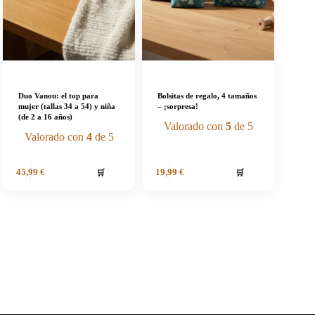
Duo Vanou: el top para
Bolsitas de regalo, 4 tamaños
mujer (tallas 34 a 54) y niña
– ¡sorpresa!
(de 2 a 16 años)
Valorado con
5
de 5
Valorado con
4
de 5
🛒
🛒
45,99
€
19,99
€