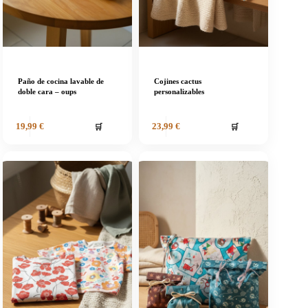
Paño de cocina lavable de
Cojines cactus
doble cara – oups
personalizables
🛒
🛒
19,99
€
23,99
€