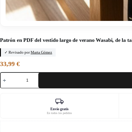
Inicio
/
Miss Cactus
Patrón en PDF del vestido largo de verano Wasabi, de la tal
✓ Revisado por
Marta Gómez
33,99
€
Patrón
en
PDF
del
vestido
largo
de
verano
Envío gratis
En todos los pedidos
Wasabi,
de
la
talla