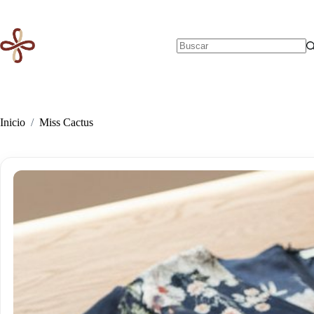
Saltar
al
contenido
Sin
resultados
Inicio
/
Miss Cactus