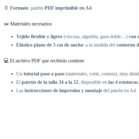
📄
Formato
: patrón
PDF imprimible en A4
✂️ Materiales necesarios
Tejido flexible y ligero
(viscosa, algodón, gasa doble…)
con 
Elástico plano de 5 cm de ancho
: a la medida del
contorno d
💻 El archivo PDF que recibirás contiene
Un
tutorial paso a paso
(materiales, corte, costura), muy deta
El
patrón de la talla 34 a la 52
, disponible en
las 4 estaturas
Las
instrucciones de impresión y montaje
del patrón en A4