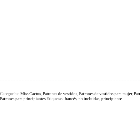
34
a
la
52
cantidad
Categorías:
Miss Cactus
,
Patrones de vestidos
,
Patrones de vestidos para mujer
,
Pat
Patrones para principiantes
Etiquetas:
francés
,
no incluidas
,
principiante