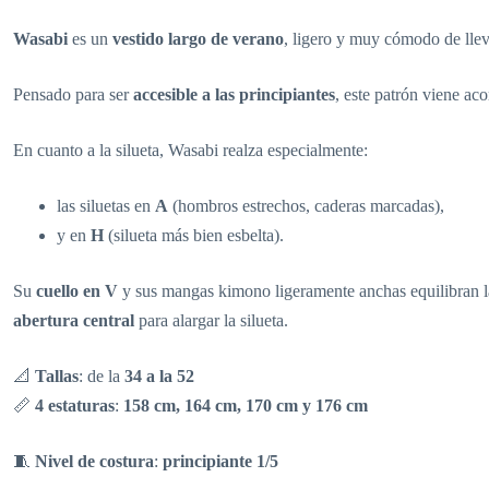
Wasabi
es un
vestido largo de verano
, ligero y muy cómodo de llev
Pensado para ser
accesible a las principiantes
, este patrón viene a
En cuanto a la silueta, Wasabi realza especialmente:
las siluetas en
A
(hombros estrechos, caderas marcadas),
y en
H
(silueta más bien esbelta).
Su
cuello en V
y sus mangas kimono ligeramente anchas equilibran la
abertura central
para alargar la silueta.
📐
Tallas
: de la
34 a la 52
📏
4 estaturas
:
158 cm, 164 cm, 170 cm y 176 cm
🧵
Nivel de costura
:
principiante 1/5