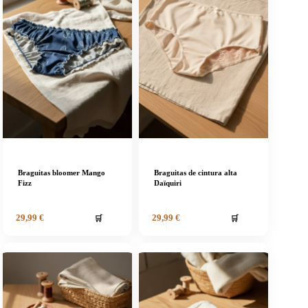
Braguitas bloomer Mango
Braguitas de cintura alta
Fizz
Daïquiri
🛒
🛒
29,99
€
29,99
€