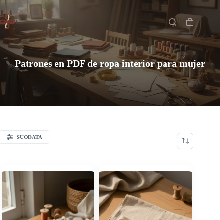
Saltar
Inicio
al
contenido
Carro
de
compra
Patrones en PDF de ropa interior para mujer
SUODATA