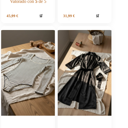
Valorado con
5
de 5
🛒
🛒
45,99
€
31,99
€