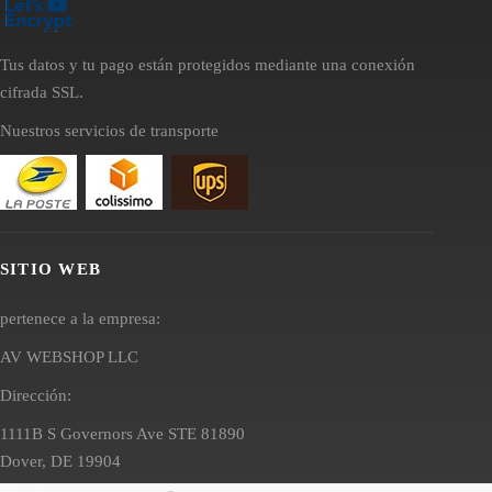
Tus datos y tu pago están protegidos mediante una conexión
cifrada SSL.
Nuestros servicios de transporte
SITIO WEB
pertenece a la empresa:
AV WEBSHOP LLC
Dirección:
1111B S Governors Ave STE 81890
Dover, DE 19904
EE. UU.