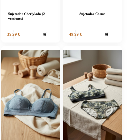
Sujetador Cherlylada (2
Sujetador Cosmo
versiones)
🛒
🛒
39,99
€
49,99
€