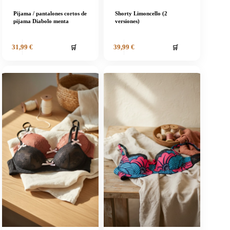
Pijama / pantalones cortos de
Shorty Limoncello (2
pijama Diabolo menta
versiones)
🛒
🛒
31,99
€
39,99
€