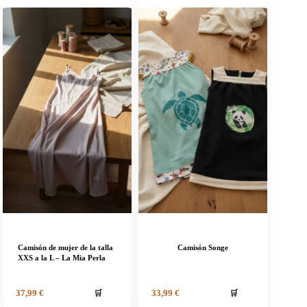
Camisón de mujer de la talla
Camisón Songe
XXS a la L – La Mia Perla
🛒
🛒
37,99
€
33,99
€