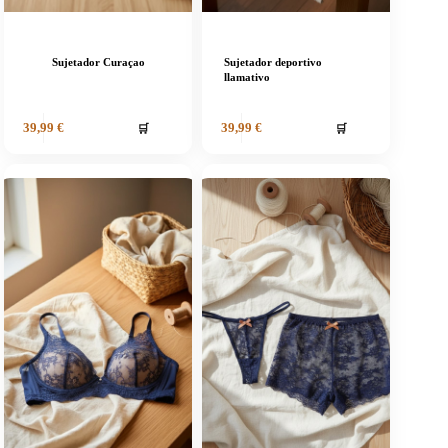
Sujetador Curaçao
Sujetador deportivo
llamativo
🛒
🛒
39,99
€
39,99
€