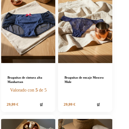
Braguitas de cintura alta
Braguitas de encaje Moscow
Manhattan
Mule
Valorado con
5
de 5
🛒
🛒
29,99
€
29,99
€