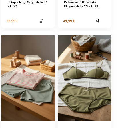
El top o body Varyo de la 32
Patrón en PDF de bata
a la 52
Elogium de la XS a la XL
🛒
🛒
33,99
€
49,99
€