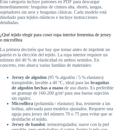
Esta categoría incluye patrones en PDF para descargar
inmediatamente: braguitas de cintura alta, shorts, tangas,
sujetadores sin aros y braguitas clásicas. Cada modelo está
diseñado para tejidos elásticos e incluye instrucciones
detalladas.
¿Qué tejido elegir para coser ropa interior femenina de jersey
o microfibra
La primera decisión que hay que tomar antes de imprimir un
patrón es la elección del tejido. La ropa interior requiere un
mínimo del 40 % de elasticidad en ambos sentidos. En
concreto, esto abarca varias familias de materiales:
Jersey de algodón
(95 % algodón / 5 % elastano):
transpirable, lavable a 40 °C, ideal para las
braguitas
de algodón hechas a mano
de uso diario. Es preferible
un gramaje de 160-200 g/m² para una buena sujeción
sin rigidez.
Microfibra
(poliamida / elastano): lisa, resistente a las
bolitas, adecuada para modelos ajustados. Requiere una
aguja para jersey del número 70 o 75 para evitar que se
deshilache el tejido.
Jersey de bambú
: termorregulador, suave con la piel
sensible, pero resbaladizo al cortar. Sujeta la tela con