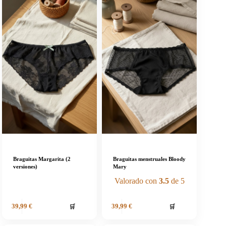
Braguitas Margarita (2
Braguitas menstruales Bloody
versiones)
Mary
Valorado con
3.5
de 5
🛒
🛒
39,99
€
39,99
€