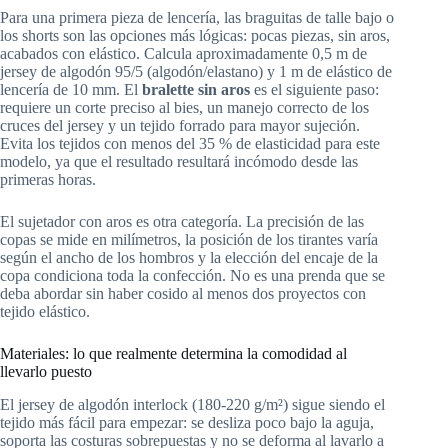
Para una primera pieza de lencería, las braguitas de talle bajo o
los shorts son las opciones más lógicas: pocas piezas, sin aros,
acabados con elástico. Calcula aproximadamente 0,5 m de
jersey de algodón 95/5 (algodón/elastano) y 1 m de elástico de
lencería de 10 mm. El
bralette sin aros
es el siguiente paso:
requiere un corte preciso al bies, un manejo correcto de los
cruces del jersey y un tejido forrado para mayor sujeción.
Evita los tejidos con menos del 35 % de elasticidad para este
modelo, ya que el resultado resultará incómodo desde las
primeras horas.
El sujetador con aros es otra categoría. La precisión de las
copas se mide en milímetros, la posición de los tirantes varía
según el ancho de los hombros y la elección del encaje de la
copa condiciona toda la confección. No es una prenda que se
deba abordar sin haber cosido al menos dos proyectos con
tejido elástico.
Materiales: lo que realmente determina la comodidad al
llevarlo puesto
El jersey de algodón interlock (180-220 g/m²) sigue siendo el
tejido más fácil para empezar: se desliza poco bajo la aguja,
soporta las costuras sobrepuestas y no se deforma al lavarlo a