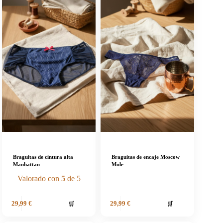
Braguitas de cintura alta
Braguitas de encaje Moscow
Manhattan
Mule
Valorado con
5
de 5
🛒
🛒
29,99
€
29,99
€