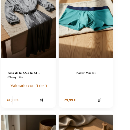
Bata de la XS a la XL –
Boxer MaïTaï
Classy Dita
Valorado con
5
de 5
🛒
🛒
41,99
€
29,99
€