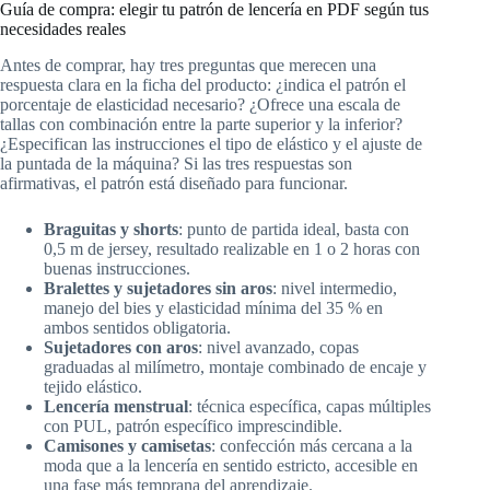
Guía de compra: elegir tu patrón de lencería en PDF según tus
necesidades reales
Antes de comprar, hay tres preguntas que merecen una
respuesta clara en la ficha del producto: ¿indica el patrón el
porcentaje de elasticidad necesario? ¿Ofrece una escala de
tallas con combinación entre la parte superior y la inferior?
¿Especifican las instrucciones el tipo de elástico y el ajuste de
la puntada de la máquina? Si las tres respuestas son
afirmativas, el patrón está diseñado para funcionar.
Braguitas y shorts
: punto de partida ideal, basta con
0,5 m de jersey, resultado realizable en 1 o 2 horas con
buenas instrucciones.
Bralettes y sujetadores sin aros
: nivel intermedio,
manejo del bies y elasticidad mínima del 35 % en
ambos sentidos obligatoria.
Sujetadores con aros
: nivel avanzado, copas
graduadas al milímetro, montaje combinado de encaje y
tejido elástico.
Lencería menstrual
: técnica específica, capas múltiples
con PUL, patrón específico imprescindible.
Camisones y camisetas
: confección más cercana a la
moda que a la lencería en sentido estricto, accesible en
una fase más temprana del aprendizaje.