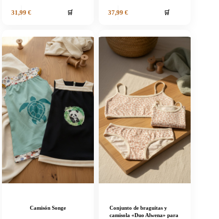
🛒
🛒
31,99
€
37,99
€
Camisón Songe
Conjunto de braguitas y
camisola «Duo Alwena» para