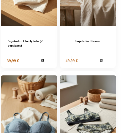
Sujetador Cherlylada (2
Sujetador Cosmo
versiones)
🛒
🛒
39,99
€
49,99
€