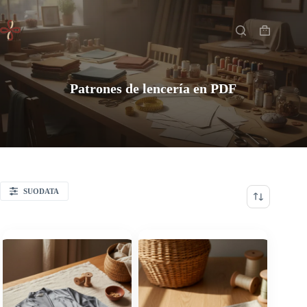
Saltar
Inicio
al
contenido
Carro
de
compra
Patrones de lencería en PDF
SUODATA