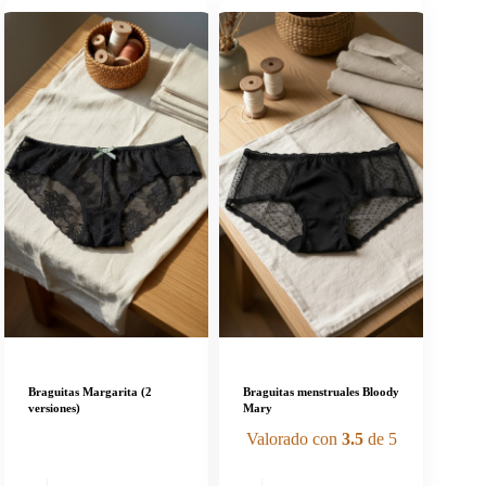
Braguitas Margarita (2
Braguitas menstruales Bloody
versiones)
Mary
Valorado con
3.5
de 5