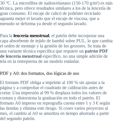
30 °C. La microfibra de nailon/elastano (150-170 g/m²) es más
técnica, pero ofrece resultados similares a los de la lencería de
gran consumo. El encaje de calicó de poliéster reciclado
aguanta mejor el lavado que el encaje de viscosa, que a
menudo se deforma ya desde el segundo lavado.
Para la
lencería menstrual
, el patrón debe incorporar una
capa absorbente de tejido de bambú sobre PUL, lo que cambia
el orden de montaje y la gestión de los grosores. Se trata de
una variante técnica específica que requiere un
patrón PDF
de lencería menstrual
específico, no una simple adición de
tela en la entrepierna de un modelo estándar.
PDF y A0: dos formatos, dos lógicas de uso
El formato PDF obliga a imprimir al 100 % sin ajustar a la
página y a comprobar el cuadrado de calibración antes de
cortar. Una impresión al 99 % desplaza todos los valores de
costura y distorsiona la graduación en todo el patrón. El
formato A0 impreso en reprografía cuesta entre 1 y 3 € según
las tiendas y elimina este riesgo. Si coses varios proyectos al
mes, el cambio al A0 se amortiza en tiempo ahorrado a partir
del segundo patrón.