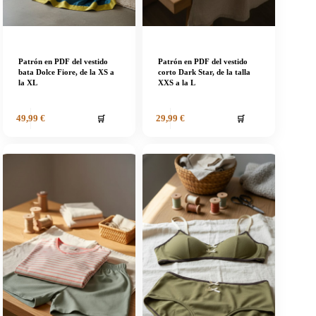
Patrón en PDF del vestido
Patrón en PDF del vestido
bata Dolce Fiore, de la XS a
corto Dark Star, de la talla
la XL
XXS a la L
🛒
🛒
49,99
€
29,99
€