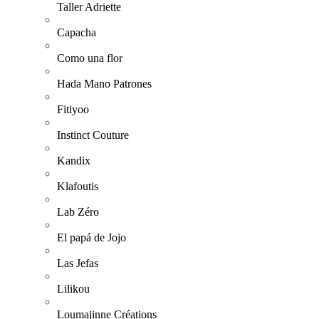
Taller Adriette
Capacha
Como una flor
Hada Mano Patrones
Fitiyoo
Instinct Couture
Kandix
Klafoutis
Lab Zéro
El papá de Jojo
Las Jefas
Lilikou
Loumajinne Créations