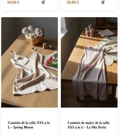
🛒
🛒
39,99
€
39,99
€
Camisón de la talla XXS a la
Camisón de mujer de la talla
L – Spring Bloom
XXS a la L – La Mia Perla