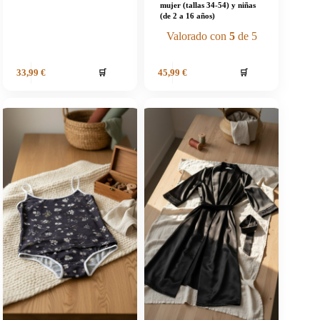
mujer (tallas 34-54) y niñas
(de 2 a 16 años)
Valorado con
5
de 5
🛒
🛒
33,99
€
45,99
€