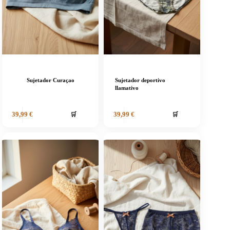
Sujetador Curaçao
Sujetador deportivo
llamativo
🛒
🛒
39,99
€
39,99
€