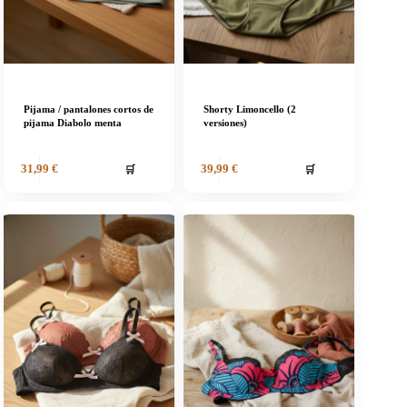
Pijama / pantalones cortos de
Shorty Limoncello (2
pijama Diabolo menta
versiones)
🛒
🛒
31,99
€
39,99
€