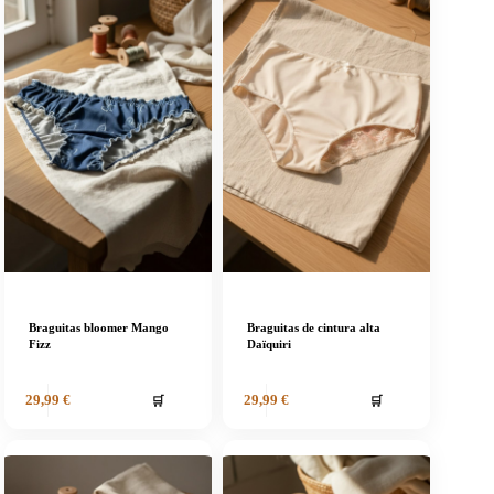
Braguitas bloomer Mango
Braguitas de cintura alta
Fizz
Daïquiri
🛒
🛒
29,99
€
29,99
€