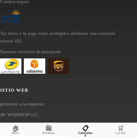
Compra segura
Tus datos y tu pago están protegidos mediante una conexión
cifrada SSL.
Nuestros servicios de transporte
SITIO WEB
pertenece a la empresa:
AV WEBSHOP LLC
Dirección:
🏠
🛍️
📋
🛒
Inicio
Productos
Categorías
Carrito
1111B S Governors Ave STE 81890