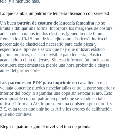
tela, y a menudo más.
Lo que cambia un patrón de lencería diseñado con seriedad
Un buen
patrón de costura de lencería femenina
no se
limita a dibujar una forma. Incorpora los márgenes de costura
adecuados para los tejidos elásticos (generalmente 6 mm,
frente a los 10-15 mm de los tejidos no elásticos), indica el
porcentaje de elasticidad necesario para cada pieza y
especifica el tipo de elástico que hay que utilizar: elástico
plano con picos, elástico invisible para lencería, elástico
acanalado o cinta de jersey. Sin esta información, incluso una
costurera experimentada pierde una hora probando a ciegas
antes del primer corte.
Los
patrones en PDF para imprimir en casa
tienen una
ventaja concreta: puedes mezclar tallas entre la parte superior e
inferior del body, o agrandar una copa sin retocar el aro. Esto
es imposible con un patrón en papel que se vende en talla
única. El formato A0, impreso en una copistería por entre 1 y
3 €, evita tener que unir hojas A4 y los errores de calibración
que ello conlleva.
Elegir el patrón según el nivel y el tipo de prenda