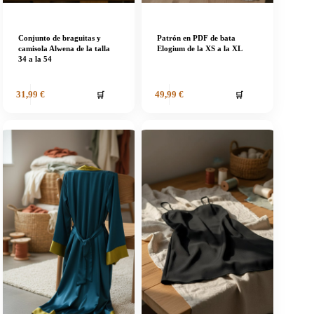
Conjunto de braguitas y
Patrón en PDF de bata
camisola Alwena de la talla
Elogium de la XS a la XL
34 a la 54
🛒
🛒
31,99
€
49,99
€