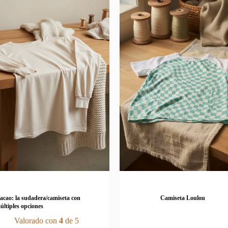
acao: la sudadera/camiseta con
Camiseta Loulou
últiples opciones
Valorado con
4
de 5