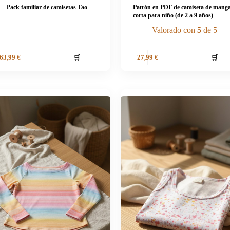
Pack familiar de camisetas Tao
Patrón en PDF de camiseta de mang
corta para niño (de 2 a 9 años)
Valorado con
5
de 5
🛒
🛒
63,99
€
27,99
€