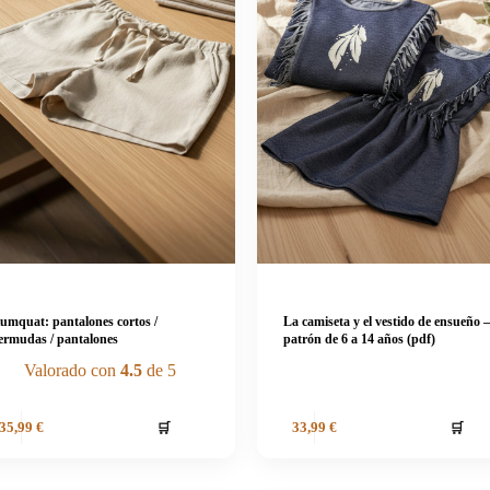
umquat: pantalones cortos /
La camiseta y el vestido de ensueño 
ermudas / pantalones
patrón de 6 a 14 años (pdf)
Valorado con
4.5
de 5
🛒
🛒
35,99
€
33,99
€