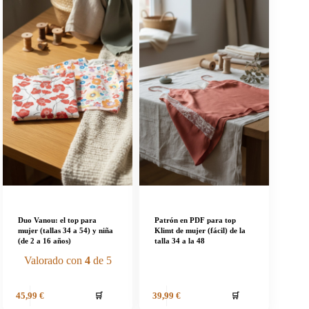
Duo Vanou: el top para
Patrón en PDF para top
mujer (tallas 34 a 54) y niña
Klimt de mujer (fácil) de la
(de 2 a 16 años)
talla 34 a la 48
Valorado con
4
de 5
🛒
🛒
45,99
€
39,99
€