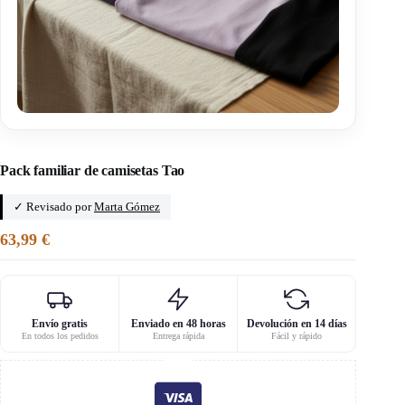
Inicio
/
Kandix
Pack familiar de camisetas Tao
✓ Revisado por
Marta Gómez
63,99
€
Envío gratis
Enviado en 48 horas
Devolución en 14 días
En todos los pedidos
Entrega rápida
Fácil y rápido