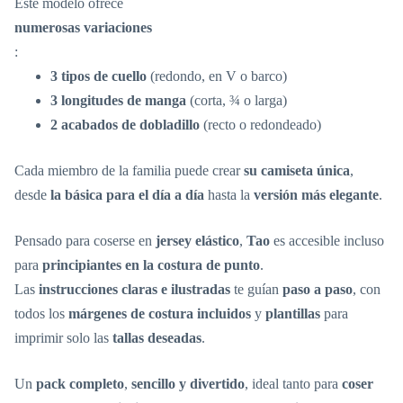
Este modelo ofrece
numerosas variaciones
:
3 tipos de cuello
(redondo, en V o barco)
3 longitudes de manga
(corta, ¾ o larga)
2 acabados de dobladillo
(recto o redondeado)
Cada miembro de la familia puede crear
su camiseta única
,
desde
la básica para el día a día
hasta la
versión más elegante
.
Pensado para coserse en
jersey elástico
,
Tao
es accesible incluso
para
principiantes en la costura de punto
.
Las
instrucciones claras e ilustradas
te guían
paso a paso
, con
todos los
márgenes de costura incluidos
y
plantillas
para
imprimir solo las
tallas deseadas
.
Un
pack completo
,
sencillo y divertido
, ideal tanto para
coser