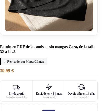
Inicio
/
Fée main patrones
Patrón en PDF de la camiseta sin mangas Cara, de la talla
32 a la 46
✓ Revisado por
Marta Gómez
39,99
€
Envío gratis
Enviado en 48 horas
Devolución en 14 días
En todos los pedidos
Entrega rápida
Fácil y rápido