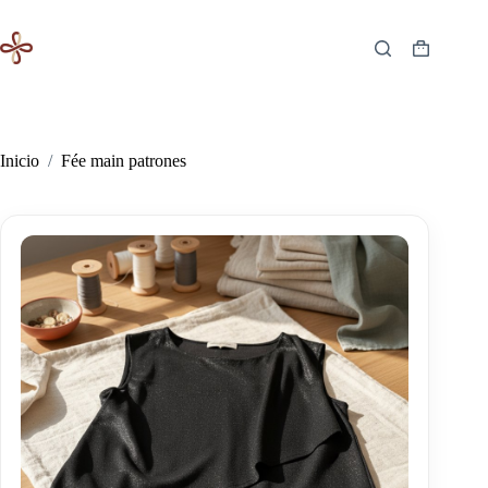
Saltar
al
contenido
Carro
de
compra
Inicio
/
Fée main patrones