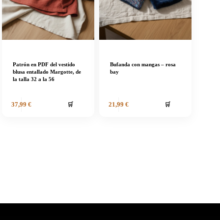
Patrón en PDF del vestido
Bufanda con mangas – rosa
blusa entallado Margotte, de
bay
la talla 32 a la 56
🛒
🛒
37,99
€
21,99
€