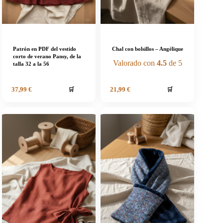
Patrón en PDF del vestido
Chal con bolsillos – Angélique
corto de verano Pansy, de la
Valorado con
4.5
de 5
talla 32 a la 56
🛒
🛒
37,99
€
21,99
€