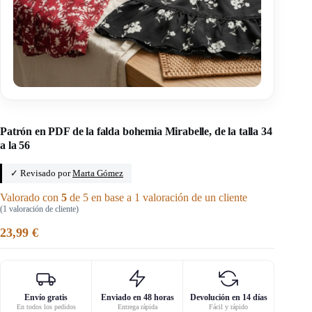
Inicio
/
Miss Cactus
Patrón en PDF de la falda bohemia Mirabelle, de la talla 34
a la 56
✓ Revisado por
Marta Gómez
Valorado con
5
de 5 en base a
1
valoración de un cliente
(
1
valoración de cliente)
23,99
€
Envío gratis
Enviado en 48 horas
Devolución en 14 días
En todos los pedidos
Entrega rápida
Fácil y rápido