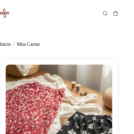
Saltar
al
contenido
Carro
de
compra
Inicio
/
Miss Cactus