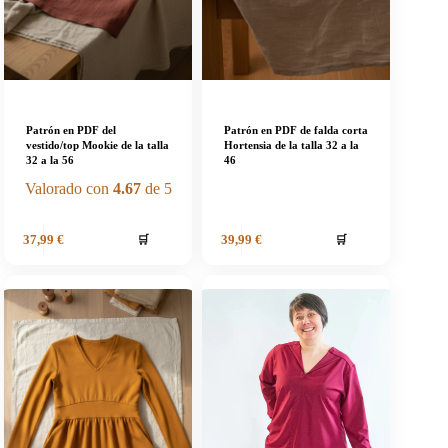
Patrón en PDF del
Patrón en PDF de falda corta
vestido/top Mookie de la talla
Hortensia de la talla 32 a la
32 a la 56
46
Valorado con
4.67
de 5
🛒
🛒
37,99
€
39,99
€