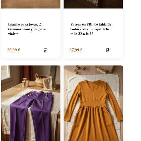
Estuche para joyas, 2
Patrón en PDF de falda de
tamaños: niña y mujer –
cintura alta Lunapé de la
violeta
talla 32 a la 60
🛒
🛒
23,99
€
37,99
€