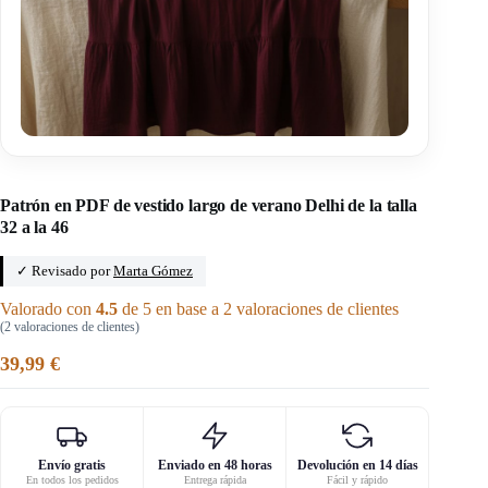
Inicio
/
Fée main patrones
Patrón en PDF de vestido largo de verano Delhi de la talla
32 a la 46
✓ Revisado por
Marta Gómez
Valorado con
4.5
de 5 en base a
2
valoraciones de clientes
(
2
valoraciones de clientes)
39,99
€
Envío gratis
Enviado en 48 horas
Devolución en 14 días
En todos los pedidos
Entrega rápida
Fácil y rápido