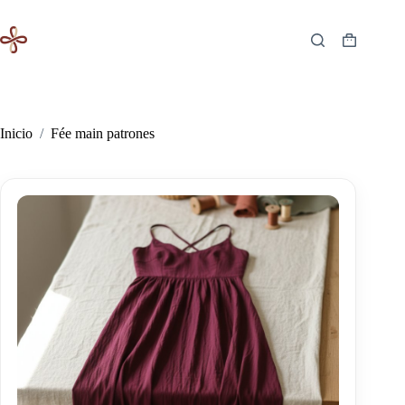
Saltar
al
contenido
Carro
de
compra
Inicio
/
Fée main patrones