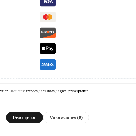
mujer
Etiquetas:
francés
,
incluidas
,
inglés
,
principiante
Descripción
Valoraciones (0)