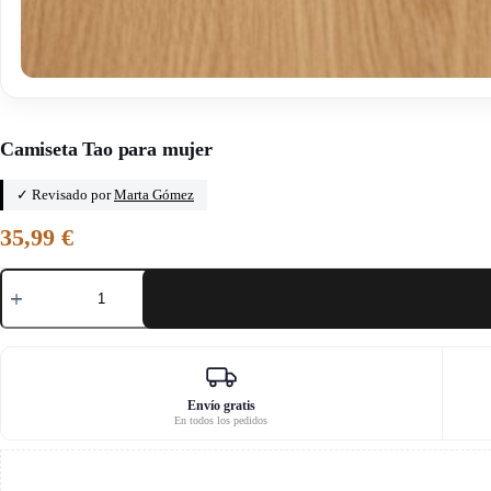
Inicio
/
Kandix
Camiseta Tao para mujer
✓ Revisado por
Marta Gómez
35,99
€
Camiseta
Tao
para
mujer
cantidad
Envío gratis
En todos los pedidos