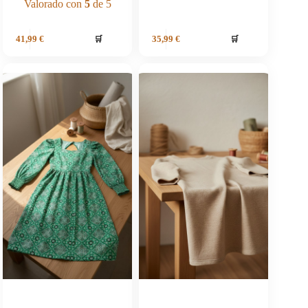
Valorado con
5
de 5
🛒
🛒
41,99
€
35,99
€