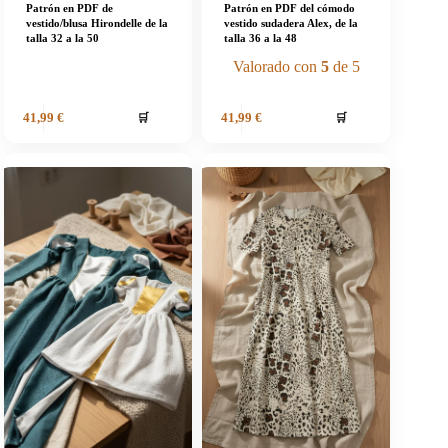
Patrón en PDF de
Patrón en PDF del cómodo
vestido/blusa Hirondelle de la
vestido sudadera Alex, de la
talla 32 a la 50
talla 36 a la 48
Valorado con
5
de 5
🛒
🛒
41,99
€
41,99
€