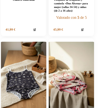
camisola «Duo Alwena» para
mujer (tallas 34-54) y niñas
(de 2 a 16 años)
Valorado con
5
de 5
🛒
🛒
41,99
€
45,99
€