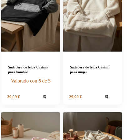
Sudadera de felpa Casimir
Sudadera de felpa Casimir
para hombre
para mujer
Valorado con
5
de 5
🛒
🛒
29,99
€
29,99
€