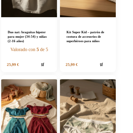
Duo nat: braguitas hipster
Kit Super Kid – patrón de
para mujer (34-54) y niñas
costura de accesorios de
(2-16 años)
superhéroes para niños
Valorado con
5
de 5
🛒
🛒
25,99
€
25,99
€