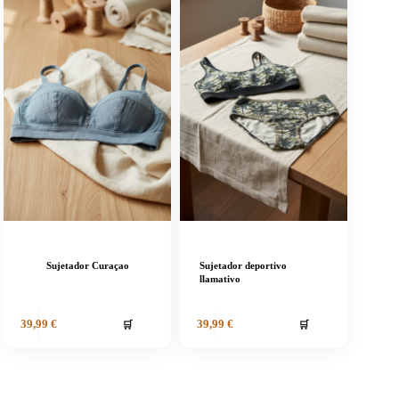
Sujetador Curaçao
Sujetador deportivo
llamativo
🛒
🛒
39,99
€
39,99
€