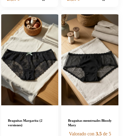
Braguitas Margarita (2
Braguitas menstruales Bloody
versiones)
Mary
Valorado con
3.5
de 5