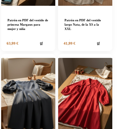
Patrón en PDF del vestido de
Patrón en PDF del vestido
princesa Margaux para
largo Nata, de la XS a la
mujer y niña
XXL
🛒
🛒
63,99
€
41,99
€