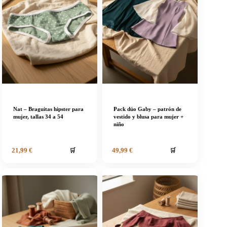
Nat – Braguitas hipster para
Pack dúo Gaby – patrón de
mujer, tallas 34 a 54
vestido y blusa para mujer +
niño
🛒
🛒
21,99
€
49,99
€