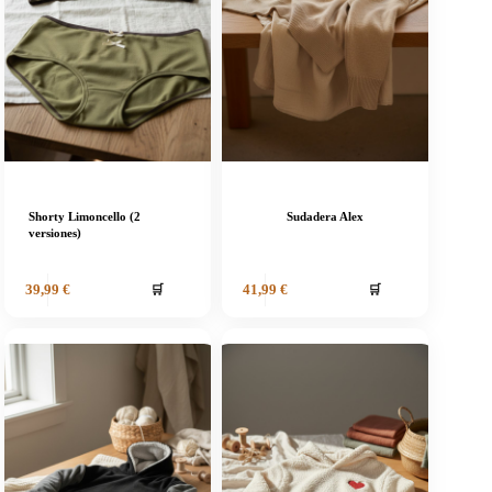
Shorty Limoncello (2
Sudadera Alex
versiones)
🛒
🛒
39,99
€
41,99
€