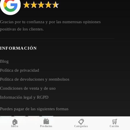
Gracias por tu confianza y por las numerosas opiniones
positivas de los clientes.
INFORMACIÓN
Blog
Política de privacidad
Política de devoluciones y reembolsos
Condiciones de venta y de uso
Información legal y RGPD
Puedes pagar de las siguientes formas
🏠
🛍️
📋
🛒
Inicio
Productos
Categorías
Carrito