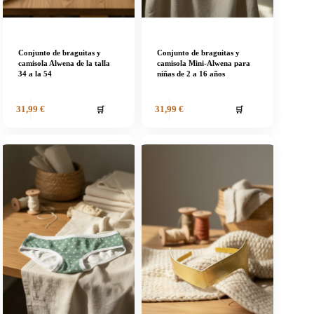
Conjunto de braguitas y
Conjunto de braguitas y
camisola Alwena de la talla
camisola Mini-Alwena para
34 a la 54
niñas de 2 a 16 años
🛒
🛒
31,99
€
31,99
€