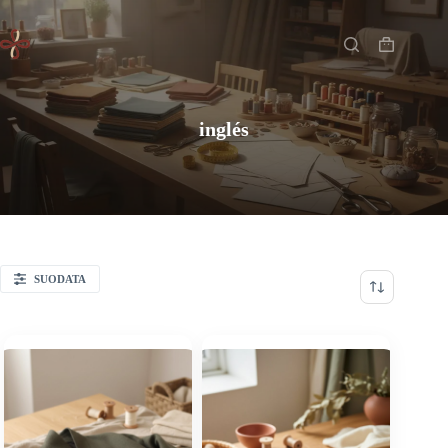
Saltar
Inicio
/
inglés
al
contenido
Carro
de
compra
inglés
SUODATA