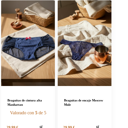
Braguitas de cintura alta
Braguitas de encaje Moscow
Manhattan
Mule
Valorado con
5
de 5
🛒
🛒
29,99
€
29,99
€