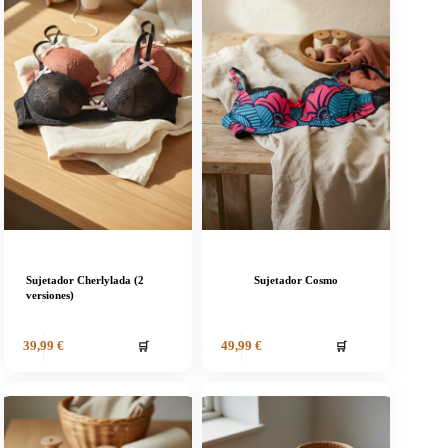
Sujetador Cherlylada (2
Sujetador Cosmo
versiones)
🛒
🛒
39,99
€
49,99
€