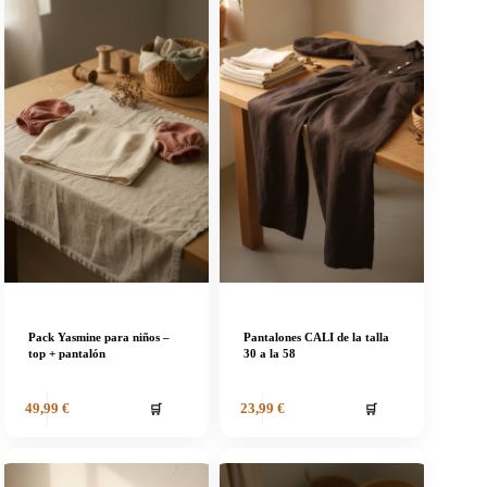
Pack Yasmine para niños –
Pantalones CALI de la talla
top + pantalón
30 a la 58
🛒
🛒
49,99
€
23,99
€