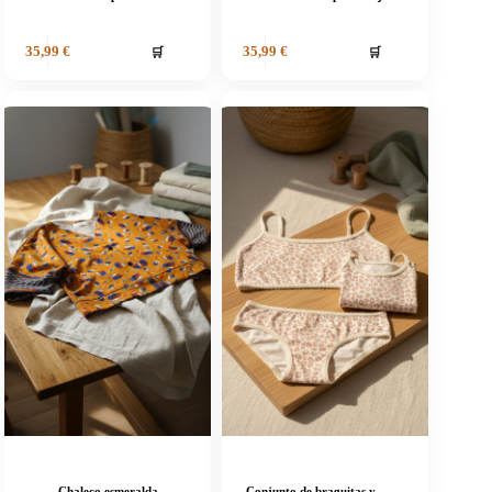
🛒
🛒
35,99
€
35,99
€
Chaleco esmeralda
Conjunto de braguitas y