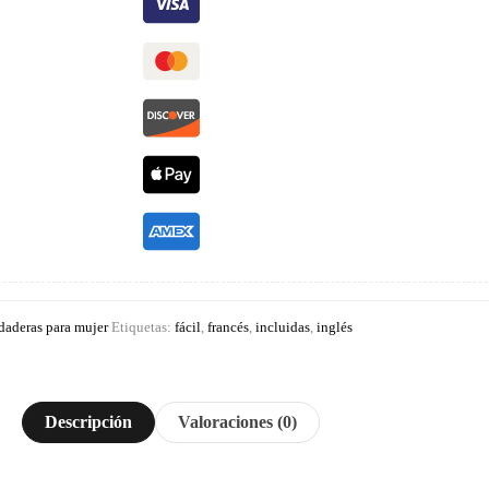
daderas para mujer
Etiquetas:
fácil
,
francés
,
incluidas
,
inglés
Descripción
Valoraciones (0)