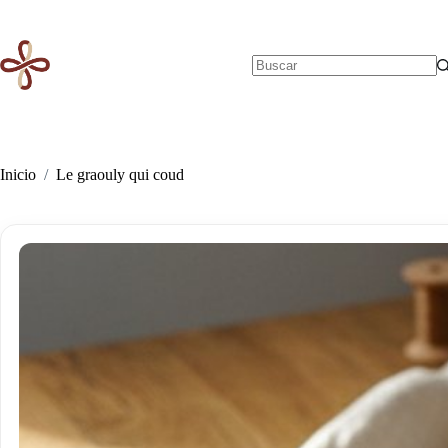
Saltar
al
contenido
Sin
resultados
Inicio
/
Le graouly qui coud