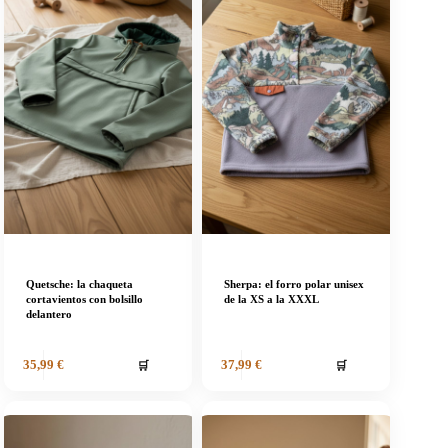
Quetsche: la chaqueta
Sherpa: el forro polar unisex
cortavientos con bolsillo
de la XS a la XXXL
delantero
🛒
🛒
35,99
€
37,99
€