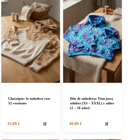
Chataigne: la sudadera con
Dúo de sudaderas Titus para
32 versiones
adultos (XS – XXXL) y niños
(2 – 16 años)
🛒
🛒
35,99
€
49,99
€