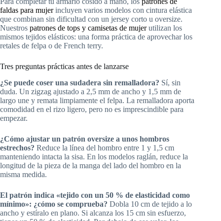
Para completar tu armario cosido a mano, los
patrones de
faldas para mujer
incluyen varios modelos con cintura elástica
que combinan sin dificultad con un jersey corto u oversize.
Nuestros
patrones de tops y camisetas de mujer
utilizan los
mismos tejidos elásticos: una forma práctica de aprovechar los
retales de felpa o de French terry.
Tres preguntas prácticas antes de lanzarse
¿Se puede coser una sudadera sin remalladora?
Sí, sin
duda. Un zigzag ajustado a 2,5 mm de ancho y 1,5 mm de
largo une y remata limpiamente el felpa. La remalladora aporta
comodidad en el rizo ligero, pero no es imprescindible para
empezar.
¿Cómo ajustar un patrón oversize a unos hombros
estrechos?
Reduce la línea del hombro entre 1 y 1,5 cm
manteniendo intacta la sisa. En los modelos raglán, reduce la
longitud de la pieza de la manga del lado del hombro en la
misma medida.
El patrón indica «tejido con un 50 % de elasticidad como
mínimo»: ¿cómo se comprueba?
Dobla 10 cm de tejido a lo
ancho y estíralo en plano. Si alcanza los 15 cm sin esfuerzo,