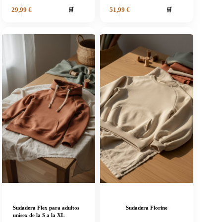
🛒
🛒
29,99
€
51,99
€
Sudadera Flex para adultos
Sudadera Florine
unisex de la S a la XL