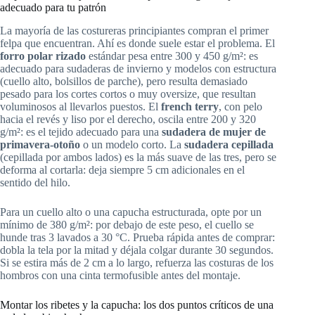
adecuado para tu patrón
La mayoría de las costureras principiantes compran el primer
felpa que encuentran. Ahí es donde suele estar el problema. El
forro polar rizado
estándar pesa entre 300 y 450 g/m²: es
adecuado para sudaderas de invierno y modelos con estructura
(cuello alto, bolsillos de parche), pero resulta demasiado
pesado para los cortes cortos o muy oversize, que resultan
voluminosos al llevarlos puestos. El
french terry
, con pelo
hacia el revés y liso por el derecho, oscila entre 200 y 320
g/m²: es el tejido adecuado para una
sudadera de mujer de
primavera-otoño
o un modelo corto. La
sudadera cepillada
(cepillada por ambos lados) es la más suave de las tres, pero se
deforma al cortarla: deja siempre 5 cm adicionales en el
sentido del hilo.
Para un cuello alto o una capucha estructurada, opte por un
mínimo de 380 g/m²: por debajo de este peso, el cuello se
hunde tras 3 lavados a 30 °C. Prueba rápida antes de comprar:
dobla la tela por la mitad y déjala colgar durante 30 segundos.
Si se estira más de 2 cm a lo largo, refuerza las costuras de los
hombros con una cinta termofusible antes del montaje.
Montar los ribetes y la capucha: los dos puntos críticos de una