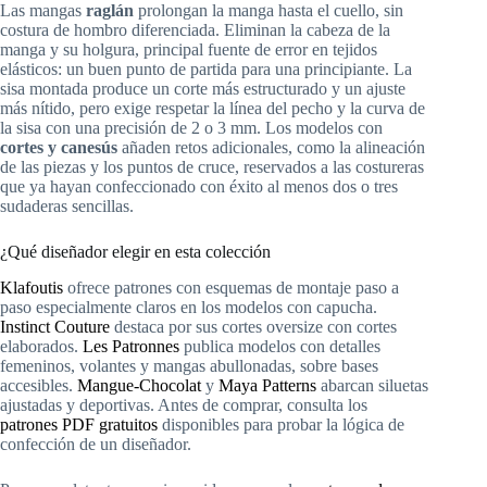
Las mangas
raglán
prolongan la manga hasta el cuello, sin
costura de hombro diferenciada. Eliminan la cabeza de la
manga y su holgura, principal fuente de error en tejidos
elásticos: un buen punto de partida para una principiante. La
sisa montada produce un corte más estructurado y un ajuste
más nítido, pero exige respetar la línea del pecho y la curva de
la sisa con una precisión de 2 o 3 mm. Los modelos con
cortes y canesús
añaden retos adicionales, como la alineación
de las piezas y los puntos de cruce, reservados a las costureras
que ya hayan confeccionado con éxito al menos dos o tres
sudaderas sencillas.
¿Qué diseñador elegir en esta colección
Klafoutis
ofrece patrones con esquemas de montaje paso a
paso especialmente claros en los modelos con capucha.
Instinct Couture
destaca por sus cortes oversize con cortes
elaborados.
Les Patronnes
publica modelos con detalles
femeninos, volantes y mangas abullonadas, sobre bases
accesibles.
Mangue-Chocolat
y
Maya Patterns
abarcan siluetas
ajustadas y deportivas. Antes de comprar, consulta los
patrones PDF gratuitos
disponibles para probar la lógica de
confección de un diseñador.