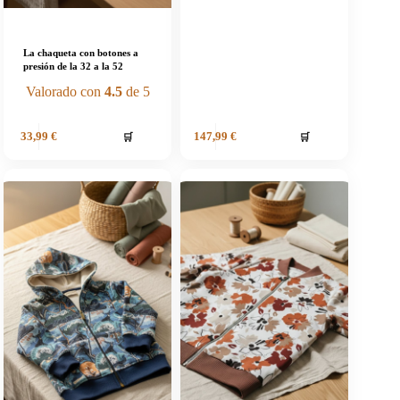
La chaqueta con botones a
presión de la 32 a la 52
Valorado con
4.5
de 5
🛒
🛒
33,99
€
147,99
€