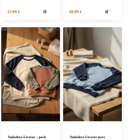
🛒
🛒
33,99
€
49,99
€
Sudadera Livarot – pack
Sudadera Livarot para