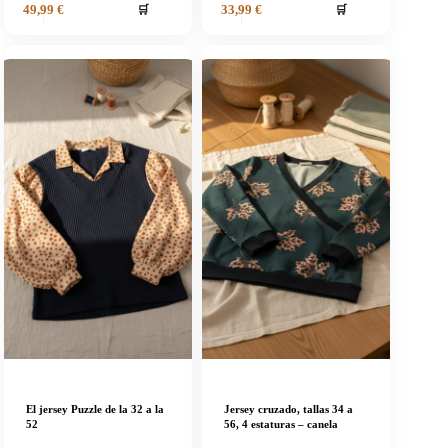
🛒
🛒
49,99
€
33,99
€
El jersey Puzzle de la 32 a la
Jersey cruzado, tallas 34 a
52
56, 4 estaturas – canela