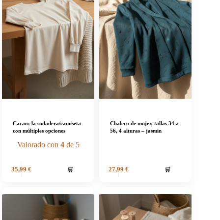
Cacao: la sudadera/camiseta
Chaleco de mujer, tallas 34 a
con múltiples opciones
56, 4 alturas – jasmin
Valorado con
4
de 5
🛒
🛒
35,99
€
27,99
€