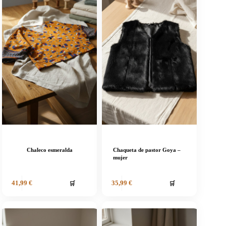
Chaleco esmeralda
Chaqueta de pastor Goya –
mujer
🛒
🛒
41,99
€
35,99
€