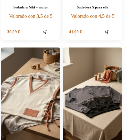
Sudadera Niki – mujer
Sudadera S para ella
Valorado con
3.5
de 5
Valorado con
4.5
de 5
🛒
🛒
39,99
€
41,99
€