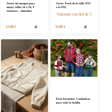
Jersey sin mangas para
Jersey Truck de la talla XXS
mujer, tallas 34 a 56, 4
a la 6XL
estaturas – almendra
Valorado con
3.5
de 5
🛒
🛒
27,99
€
35,99
€
Pack Ascensión: 5 sudaderas
para toda la familia