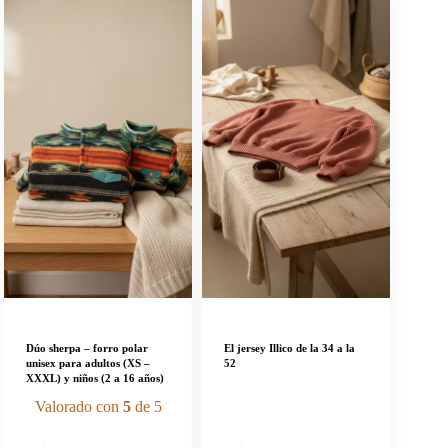
Dúo sherpa – forro polar
El jersey Illico de la 34 a la
unisex para adultos (XS –
52
XXXL) y niños (2 a 16 años)
Valorado con
5
de 5