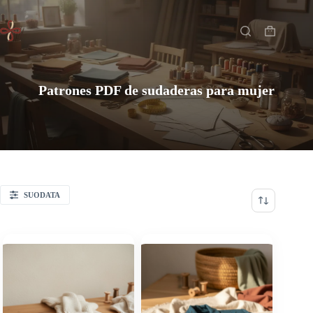
Saltar
Inicio
al
contenido
Carro
de
compra
Patrones PDF de sudaderas para mujer
SUODATA