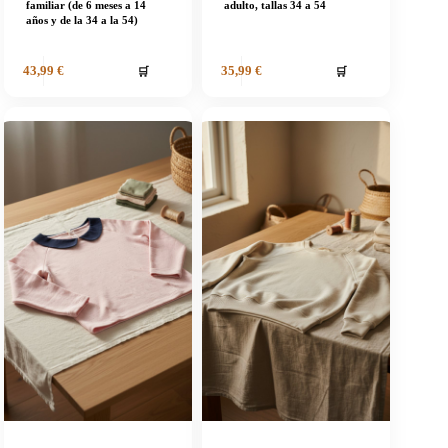
familiar (de 6 meses a 14
adulto, tallas 34 a 54
años y de la 34 a la 54)
🛒
🛒
43,99
€
35,99
€