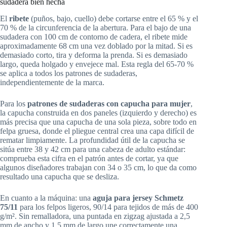
sudadera bien hecha
El
ribete
(puños, bajo, cuello) debe cortarse entre el 65 % y el
70 % de la circunferencia de la abertura. Para el bajo de una
sudadera con 100 cm de contorno de cadera, el ribete mide
aproximadamente 68 cm una vez doblado por la mitad. Si es
demasiado corto, tira y deforma la prenda. Si es demasiado
largo, queda holgado y envejece mal. Esta regla del 65-70 %
se aplica a todos los patrones de sudaderas,
independientemente de la marca.
Para los
patrones de sudaderas con capucha para mujer
,
la capucha construida en dos paneles (izquierdo y derecho) es
más precisa que una capucha de una sola pieza, sobre todo en
felpa gruesa, donde el pliegue central crea una capa difícil de
rematar limpiamente. La profundidad útil de la capucha se
sitúa entre 38 y 42 cm para una cabeza de adulto estándar:
comprueba esta cifra en el patrón antes de cortar, ya que
algunos diseñadores trabajan con 34 o 35 cm, lo que da como
resultado una capucha que se desliza.
En cuanto a la máquina: una
aguja para jersey Schmetz
75/11
para los felpos ligeros, 90/14 para tejidos de más de 400
g/m². Sin remalladora, una puntada en zigzag ajustada a 2,5
mm de ancho y 1,5 mm de largo une correctamente una