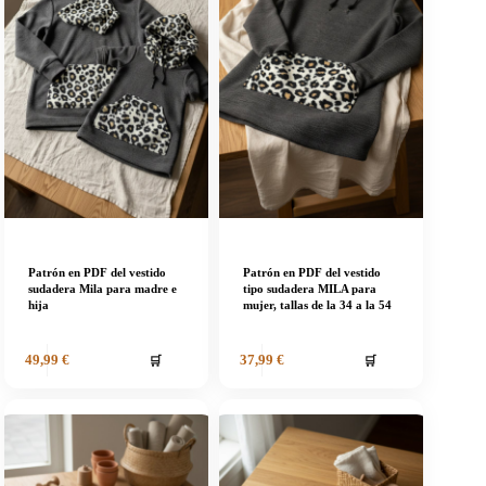
Patrón en PDF del vestido
Patrón en PDF del vestido
sudadera Mila para madre e
tipo sudadera MILA para
hija
mujer, tallas de la 34 a la 54
🛒
🛒
49,99
€
37,99
€