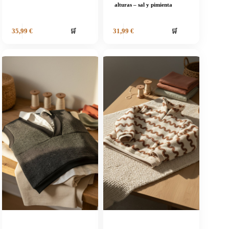
alturas – sal y pimienta
🛒
🛒
35,99
€
31,99
€