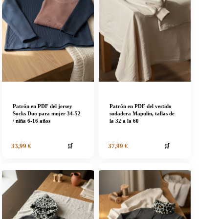
Patrón en PDF del jersey
Patrón en PDF del vestido
Socks Duo para mujer 34-52
sudadera Mapulin, tallas de
/ niña 6-16 años
la 32 a la 60
🛒
🛒
33,99
€
37,99
€