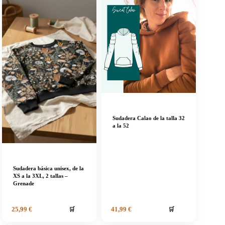
Sudadera Calao de la talla 32
a la 52
Sudadera básica unisex, de la
XS a la 3XL, 2 tallas –
Grenade
🛒
🛒
25,99
€
41,99
€