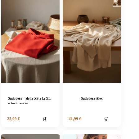
Sudadera – de la XS a la XL
Sudadera Alex
– tacto suave
🛒
🛒
25,99
€
41,99
€