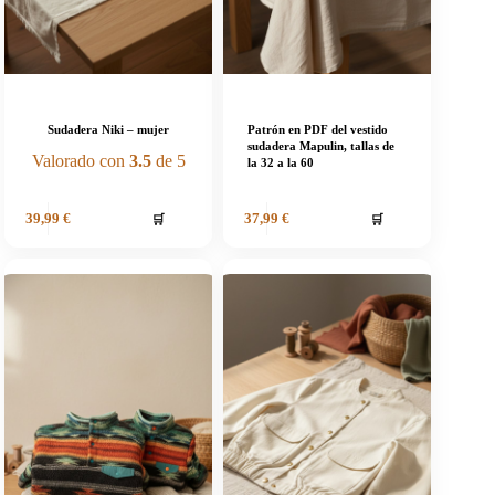
Sudadera Niki – mujer
Patrón en PDF del vestido
sudadera Mapulin, tallas de
Valorado con
3.5
de 5
la 32 a la 60
🛒
🛒
39,99
€
37,99
€