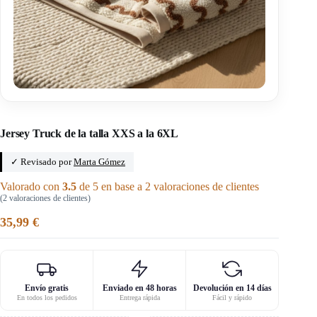
Inicio
/
Capacha
Jersey Truck de la talla XXS a la 6XL
✓ Revisado por
Marta Gómez
Valorado con
3.5
de 5 en base a
2
valoraciones de clientes
(
2
valoraciones de clientes)
35,99
€
Envío gratis
Enviado en 48 horas
Devolución en 14 días
En todos los pedidos
Entrega rápida
Fácil y rápido