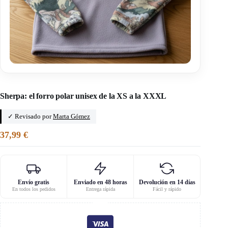
Inicio
/
Patrón en PDF para hombre
Sherpa: el forro polar unisex de la XS a la XXXL
✓ Revisado por
Marta Gómez
37,99
€
Envío gratis
Enviado en 48 horas
Devolución en 14 días
En todos los pedidos
Entrega rápida
Fácil y rápido