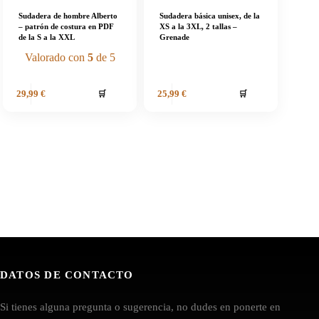
Sudadera de hombre Alberto
Sudadera básica unisex, de la
– patrón de costura en PDF
XS a la 3XL, 2 tallas –
de la S a la XXL
Grenade
Valorado con
5
de 5
🛒
🛒
29,99
€
25,99
€
DATOS DE CONTACTO
Si tienes alguna pregunta o sugerencia, no dudes en ponerte en