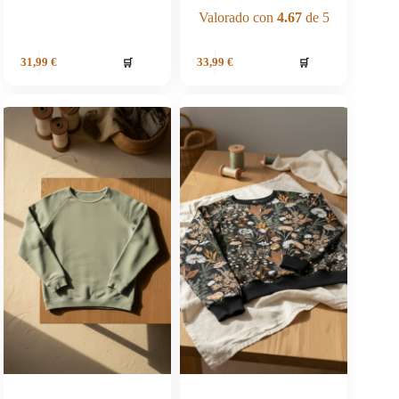
Valorado con
4.67
de 5
🛒
🛒
31,99
€
33,99
€