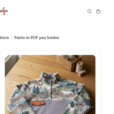
Saltar
al
contenido
Carro
de
compra
Inicio
/
Patrón en PDF para hombre