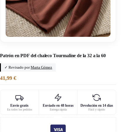
Inicio
/
Le graouly qui coud
Patrón en PDF del chaleco Tourmaline de la 32 a la 60
✓ Revisado por
Marta Gómez
41,99
€
Envío gratis
Enviado en 48 horas
Devolución en 14 días
En todos los pedidos
Entrega rápida
Fácil y rápido