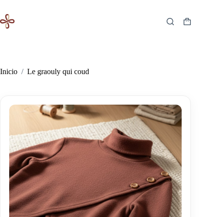
Saltar
al
contenido
Carro
de
compra
Inicio
/
Le graouly qui coud