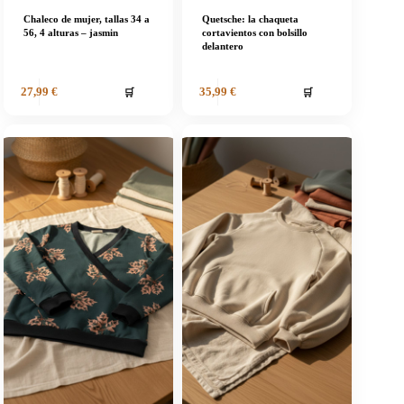
Chaleco de mujer, tallas 34 a
Quetsche: la chaqueta
56, 4 alturas – jasmin
cortavientos con bolsillo
delantero
🛒
🛒
27,99
€
35,99
€