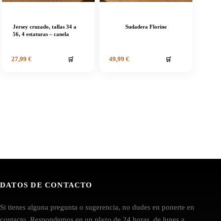
Jersey cruzado, tallas 34 a
Sudadera Florine
56, 4 estaturas – canela
🛒
🛒
27,99
€
49,99
€
DATOS DE CONTACTO
Si tienes alguna pregunta o sugerencia, no dudes en ponerte en
contacto. Respondemos en un plazo de 24 horas, de lunes a