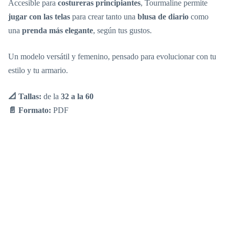
Accesible para
costureras principiantes
, Tourmaline permite
jugar con las telas
para crear tanto una
blusa de diario
como
una
prenda más elegante
, según tus gustos.
Un modelo versátil y femenino, pensado para evolucionar con tu
estilo y tu armario.
📐 Tallas:
de la
32 a la 60
📄 Formato:
PDF