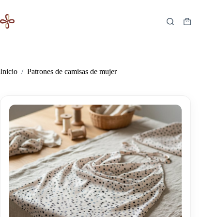
Saltar
al
contenido
Carro
de
compra
Inicio
/
Patrones de camisas de mujer