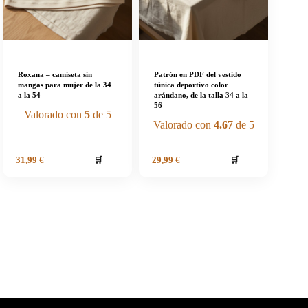
Roxana – camiseta sin
Patrón en PDF del vestido
mangas para mujer de la 34
túnica deportivo color
a la 54
arándano, de la talla 34 a la
56
Valorado con
5
de 5
Valorado con
4.67
de 5
🛒
🛒
31,99
€
29,99
€