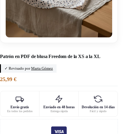
Inicio
/
Patrones de camisas de mujer
Patrón en PDF de blusa Freedom de la XS a la XL
✓ Revisado por
Marta Gómez
25,99
€
Envío gratis
Enviado en 48 horas
Devolución en 14 días
En todos los pedidos
Entrega rápida
Fácil y rápido