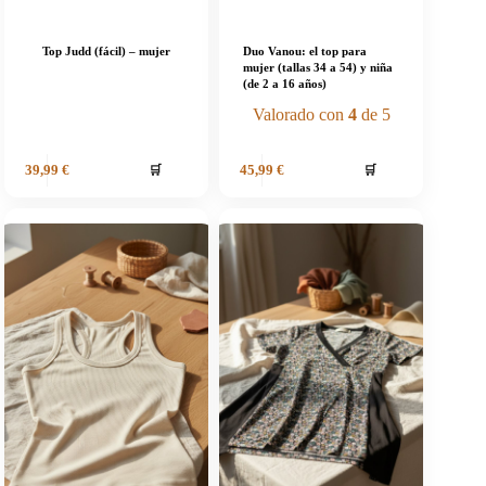
Top Judd (fácil) – mujer
Duo Vanou: el top para
mujer (tallas 34 a 54) y niña
(de 2 a 16 años)
Valorado con
4
de 5
🛒
🛒
39,99
€
45,99
€