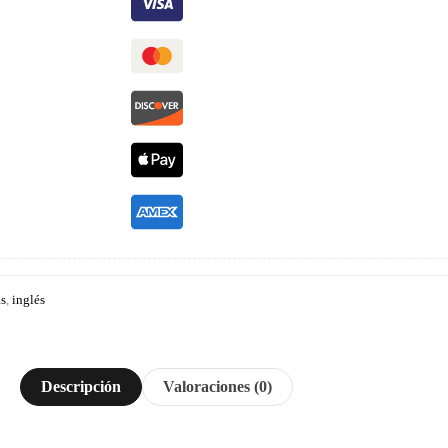
as
,
inglés
Descripción
Valoraciones (0)