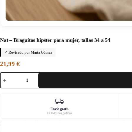
Inicio
/
Patrones de accesorios
Nat – Braguitas hipster para mujer, tallas 34 a 54
✓ Revisado por
Marta Gómez
21,99
€
Nat
-
Braguitas
hipster
para
mujer,
tallas
34
Envío gratis
En todos los pedidos
a
54
cantidad