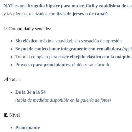
NAT
es una
braguita hipster para mujer
,
fácil y rapidísima de co
y las piernas, realizados con
tiras de jersey o de canalé
.
✨ Comodidad y sencillez
Sin elástico
: máxima suavidad, sin sensación de opresión
Se puede confeccionar íntegramente con remalladora
(opci
Tutorial completo para
coser el tejido elástico con la máquin
Proyecto
para principiantes
, rápido y satisfactorio
📐 Tallas
De la 34 a la 54
(tabla de medidas disponible en la galería de fotos)
🧵 Nivel
Principiante