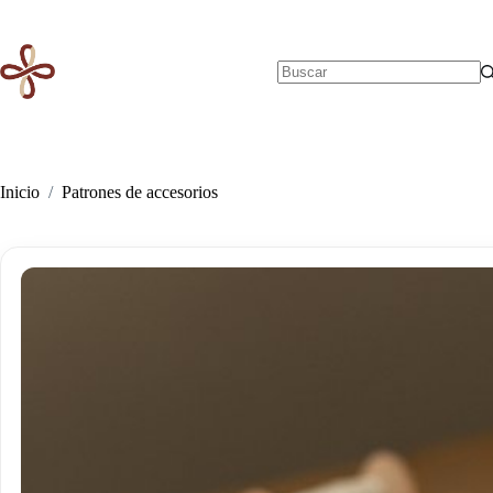
Saltar
al
contenido
Sin
resultados
Inicio
/
Patrones de accesorios