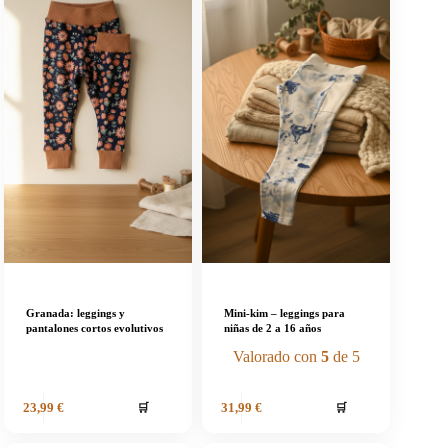
Granada: leggings y
Mini-kim – leggings para
pantalones cortos evolutivos
niñas de 2 a 16 años
Valorado con
5
de 5
🛒
🛒
23,99
€
31,99
€