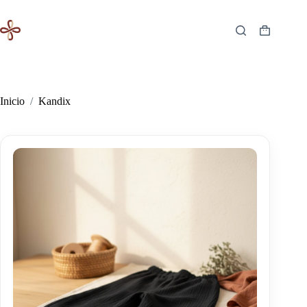
Saltar
al
contenido
Carro
de
compra
Inicio
/
Kandix