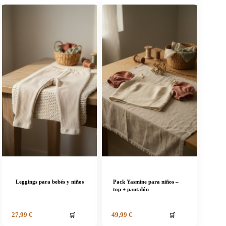
Leggings para bebés y niños
Pack Yasmine para niños –
top + pantalón
🛒
🛒
27,99
€
49,99
€