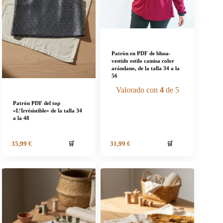
Patrón en PDF de blusa-
vestido estilo camisa color
arándano, de la talla 34 a la
56
Valorado con
4
de 5
Patrón PDF del top
«L’Irrésistible» de la talla 34
a la 48
🛒
🛒
35,99
€
31,99
€