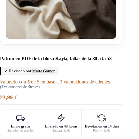
Inicio
/
Clic pattern
Patrón en PDF de la blusa Kayla, tallas de la 30 a la 58
✓ Revisado por
Marta Gómez
Valorado con
5
de 5 en base a
3
valoraciones de clientes
(
3
valoraciones de clientes)
23,99
€
Envío gratis
Enviado en 48 horas
Devolución en 14 días
En todos los pedidos
Entrega rápida
Fácil y rápido