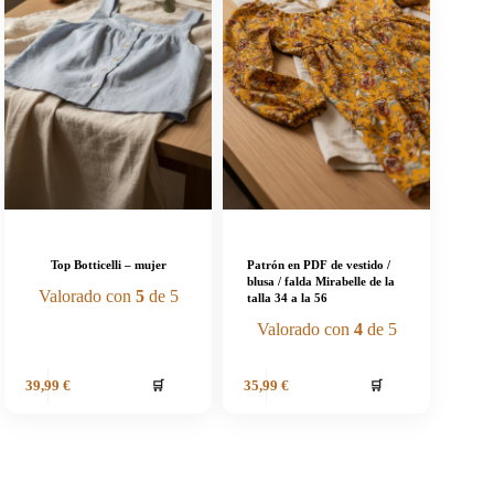
Top Botticelli – mujer
Patrón en PDF de vestido /
blusa / falda Mirabelle de la
Valorado con
5
de 5
talla 34 a la 56
Valorado con
4
de 5
🛒
🛒
39,99
€
35,99
€