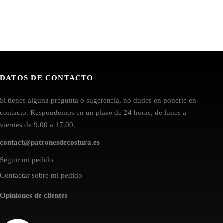
DATOS DE CONTACTO
Si tienes alguna pregunta o sugerencia, no dudes en ponerte en
contacto. Respondemos en un plazo de 24 horas, de lunes a
viernes de 9.00 a 17.00.
contact@patronesdecostura.es
Seguir mi pedido
Contactar sobre mi pedido
Opiniones de clientes