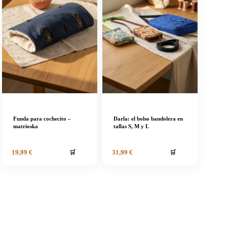
Funda para cochecito –
Darla: el bolso bandolera en
matrioska
tallas S, M y L
🛒
🛒
19,99
€
31,99
€