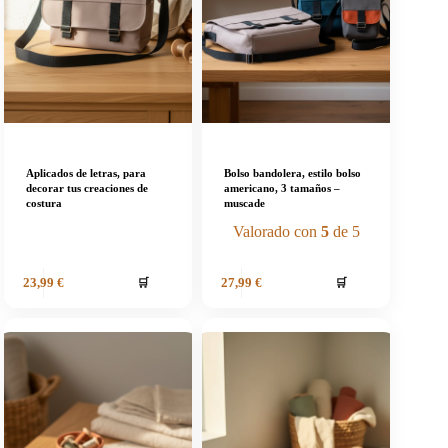
Aplicados de letras, para
Bolso bandolera, estilo bolso
decorar tus creaciones de
americano, 3 tamaños –
costura
muscade
Valorado con
5
de 5
🛒
🛒
23,99
€
27,99
€