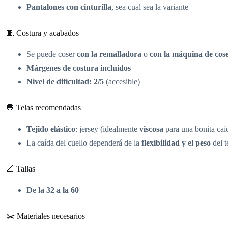
Pantalones con cinturilla
, sea cual sea la variante
🧵 Costura y acabados
Se puede coser
con la remalladora
o
con la máquina de cos
Márgenes de costura incluidos
Nivel de dificultad: 2/5
(accesible)
🧶 Telas recomendadas
Tejido elástico
: jersey (idealmente
viscosa
para una bonita caíd
La caída del cuello dependerá de la
flexibilidad y el peso
del t
📐 Tallas
De la 32 a la 60
✂️ Materiales necesarios