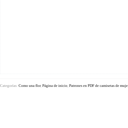
60
cantidad
Categorías:
Como una flor
,
Página de inicio
,
Patrones en PDF de camisetas de muje