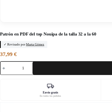
Inicio
/
Como una flor
Patrón en PDF del top Nouipa de la talla 32 a la 60
✓ Revisado por
Marta Gómez
37,99
€
Patrón
en
PDF
del
top
Nouipa
de
la
Envío gratis
En todos los pedidos
talla
32
a
la