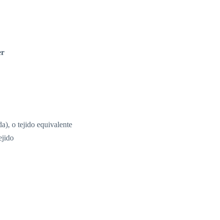
er
a), o tejido equivalente
ejido