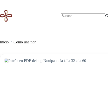
Saltar
al
contenido
Sin
resultados
Inicio
/
Como una flor