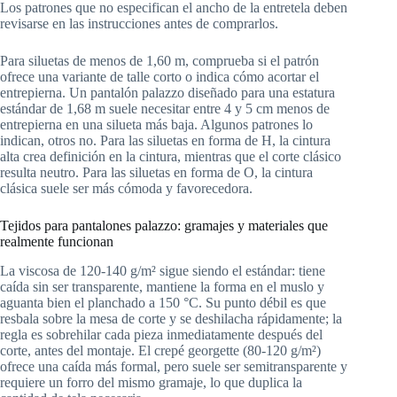
Los patrones que no especifican el ancho de la entretela deben
revisarse en las instrucciones antes de comprarlos.
Para siluetas de menos de 1,60 m, comprueba si el patrón
ofrece una variante de talle corto o indica cómo acortar el
entrepierna. Un pantalón palazzo diseñado para una estatura
estándar de 1,68 m suele necesitar entre 4 y 5 cm menos de
entrepierna en una silueta más baja. Algunos patrones lo
indican, otros no. Para las siluetas en forma de H, la cintura
alta crea definición en la cintura, mientras que el corte clásico
resulta neutro. Para las siluetas en forma de O, la cintura
clásica suele ser más cómoda y favorecedora.
Tejidos para pantalones palazzo: gramajes y materiales que
realmente funcionan
La viscosa de 120-140 g/m² sigue siendo el estándar: tiene
caída sin ser transparente, mantiene la forma en el muslo y
aguanta bien el planchado a 150 °C. Su punto débil es que
resbala sobre la mesa de corte y se deshilacha rápidamente; la
regla es sobrehilar cada pieza inmediatamente después del
corte, antes del montaje. El crepé georgette (80-120 g/m²)
ofrece una caída más formal, pero suele ser semitransparente y
requiere un forro del mismo gramaje, lo que duplica la