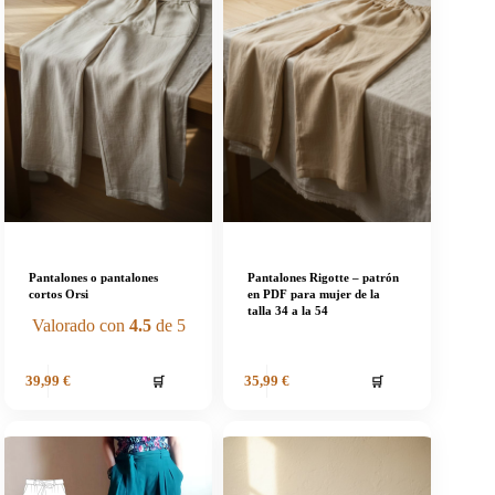
Pantalones o pantalones
Pantalones Rigotte – patrón
cortos Orsi
en PDF para mujer de la
talla 34 a la 54
Valorado con
4.5
de 5
🛒
🛒
39,99
€
35,99
€