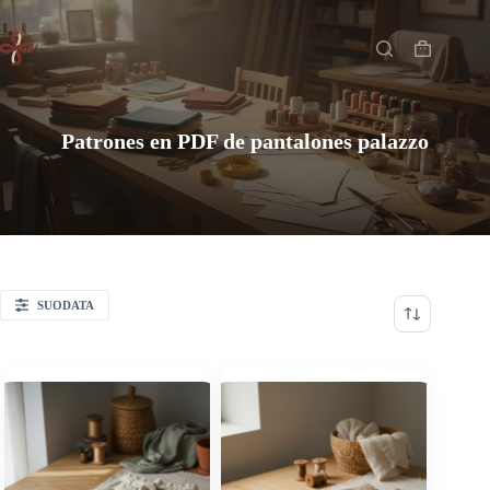
Saltar
Inicio
al
contenido
Carro
de
compra
Patrones en PDF de pantalones palazzo
SUODATA