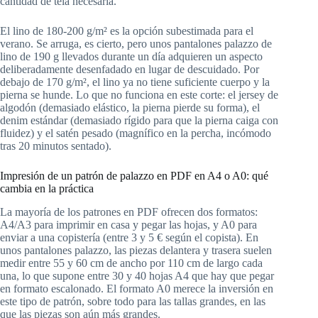
cantidad de tela necesaria.
El lino de 180-200 g/m² es la opción subestimada para el
verano. Se arruga, es cierto, pero unos pantalones palazzo de
lino de 190 g llevados durante un día adquieren un aspecto
deliberadamente desenfadado en lugar de descuidado. Por
debajo de 170 g/m², el lino ya no tiene suficiente cuerpo y la
pierna se hunde. Lo que no funciona en este corte: el jersey de
algodón (demasiado elástico, la pierna pierde su forma), el
denim estándar (demasiado rígido para que la pierna caiga con
fluidez) y el satén pesado (magnífico en la percha, incómodo
tras 20 minutos sentado).
Impresión de un patrón de palazzo en PDF en A4 o A0: qué
cambia en la práctica
La mayoría de los patrones en PDF ofrecen dos formatos:
A4/A3 para imprimir en casa y pegar las hojas, y A0 para
enviar a una copistería (entre 3 y 5 € según el copista). En
unos pantalones palazzo, las piezas delantera y trasera suelen
medir entre 55 y 60 cm de ancho por 110 cm de largo cada
una, lo que supone entre 30 y 40 hojas A4 que hay que pegar
en formato escalonado. El formato A0 merece la inversión en
este tipo de patrón, sobre todo para las tallas grandes, en las
que las piezas son aún más grandes.