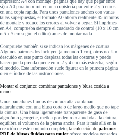
impresión: A4 con montaje (páginas que hay que pegar entre
sí) o A0 para imprimir en una copistería por entre 2 y 5 euros
en una copia rápida. Para unos pantalones anchos con varias
tallas superpuestas, el formato A0 ahorra realmente 45 minutos
de montaje y reduce los errores al volver a pegar. Si imprimes
en A4, comprueba siempre el cuadrado de control (10 x 10 cm
o 5 x 5 cm según el editor) antes de montar nada.
Compruebe también si se indican los márgenes de costura.
Algunos patrones los incluyen (a menudo 1 cm), otros no. Un
descuido en este punto desplaza todas las costuras y puede
hacer que la prenda quede entre 2 y 4 cm más estrecha, según
el modelo. Esta información suele figurar en la primera página
o en el índice de las instrucciones.
Montar el conjunto: combinar pantalones y blusa cosida a
mano
Unos pantalones fluidos de cintura alta combinan
naturalmente con una blusa corta o de largo medio que no tape
la cintura. Una blusa ligeramente transparente de gasa de
algodón o georgette, metida por dentro o anudada a la cintura,
equilibra el volumen de la pierna ancha. Para ir más allá en la
creación de este conjunto completo,
la colección de
patrones
PDF de blusas fluidas para mujer
ofrece modelos pensados