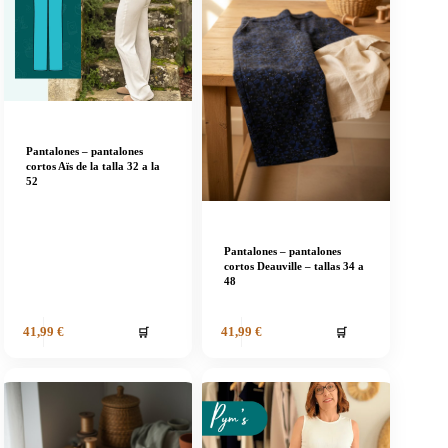
Pantalones – pantalones
cortos Aïs de la talla 32 a la
52
Pantalones – pantalones
cortos Deauville – tallas 34 a
48
🛒
🛒
41,99
€
41,99
€