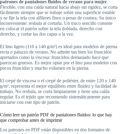
patrones de pantalones fluidos de verano para mujer
.
Flexible, con una caída natural hacia abajo sin rigidez, se corta
fácilmente siempre que se trabaje sobre una superficie estable
y se fije la tela con alfileres finos o pesas de costura. Su único
inconveniente: resbala al cortarla. Un truco sencillo consiste
en colocar el patrón sobre la tela doblada, derecho con
derecho, y cortar las dos capas a la vez.
El lino ligero (110 a 140 g/m²) es ideal para modelos de pierna
recta o palazzo de verano. No admite tan bien los fruncidos
apretados como la viscosa: fruncirlos demasiado hace que
parezcan gruesos. Es mejor optar por el lino para modelos con
pocos fruncidos y mucho volumen en la pierna.
El crepé de viscosa o el crepé de poliéster, de entre 120 y 140
g/m², representa el mejor equilibrio entre fluidez y facilidad de
trabajo. No resbala, se corta limpiamente y tiene una caída
regular. Es el tejido que recomiendo sistemáticamente para
iniciarse con este tipo de patrón.
Cómo leer un patrón PDF de pantalones fluidos: lo que hay
que comprobar antes de imprimir
Los patrones en PDF están disponibles en dos formatos de