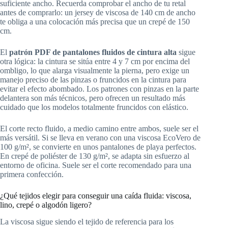
suficiente ancho. Recuerda comprobar el ancho de tu retal
antes de comprarlo: un jersey de viscosa de 140 cm de ancho
te obliga a una colocación más precisa que un crepé de 150
cm.
El
patrón PDF de pantalones fluidos de cintura alta
sigue
otra lógica: la cintura se sitúa entre 4 y 7 cm por encima del
ombligo, lo que alarga visualmente la pierna, pero exige un
manejo preciso de las pinzas o fruncidos en la cintura para
evitar el efecto abombado. Los patrones con pinzas en la parte
delantera son más técnicos, pero ofrecen un resultado más
cuidado que los modelos totalmente fruncidos con elástico.
El corte recto fluido, a medio camino entre ambos, suele ser el
más versátil. Si se lleva en verano con una viscosa EcoVero de
100 g/m², se convierte en unos pantalones de playa perfectos.
En crepé de poliéster de 130 g/m², se adapta sin esfuerzo al
entorno de oficina. Suele ser el corte recomendado para una
primera confección.
¿Qué tejidos elegir para conseguir una caída fluida: viscosa,
lino, crepé o algodón ligero?
La viscosa sigue siendo el tejido de referencia para los