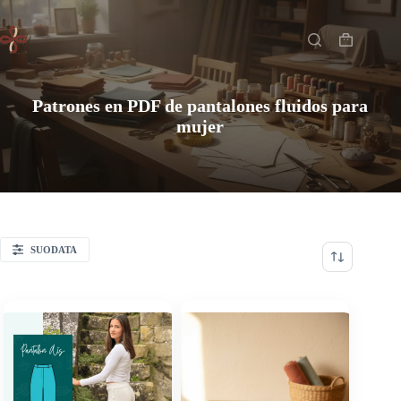
Saltar
Inicio
al
contenido
Carro
de
compra
Patrones en PDF de pantalones fluidos para
mujer
SUODATA