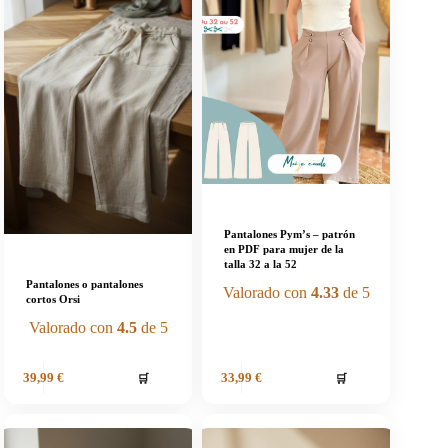
Pantalones Pym’s – patrón
en PDF para mujer de la
talla 32 a la 52
Pantalones o pantalones
Valorado con
4.33
de 5
cortos Orsi
Valorado con
4.5
de 5
🛒
🛒
39,99
€
33,99
€