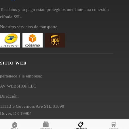
Tus datos y tu pago están protegidos mediante una conexión
cifrada SSL.
Nuestros servicios de transporte
SITIO WEB
pertenece a la empresa:
AV WEBSHOP LLC
Dirección:
1111B S Governors Ave STE 81890
Dover, DE 19904
EE. UU.
🏠
🛍️
📋
🛒