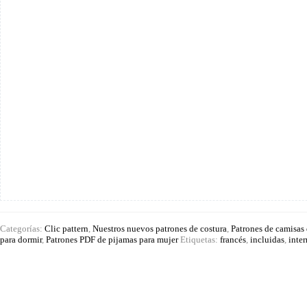
pijama
Rosie
cantidad
Categorías:
Clic pattern
,
Nuestros nuevos patrones de costura
,
Patrones de camisas
para dormir
,
Patrones PDF de pijamas para mujer
Etiquetas:
francés
,
incluidas
,
inte