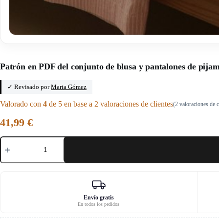
Inicio
/
Clic pattern
Patrón en PDF del conjunto de blusa y pantalones de pija
✓ Revisado por
Marta Gómez
Valorado con
4
de 5 en base a
2
valoraciones de clientes
(
2
valoraciones de c
41,99
€
Patrón
en
PDF
del
conjunto
de
blusa
y
Envío gratis
En todos los pedidos
pantalones
de