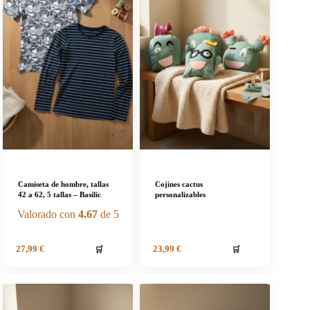
Camiseta de hombre, tallas
Cojines cactus
42 a 62, 5 tallas – Basilic
personalizables
Valorado con
4.67
de 5
🛒
🛒
27,99
€
23,99
€