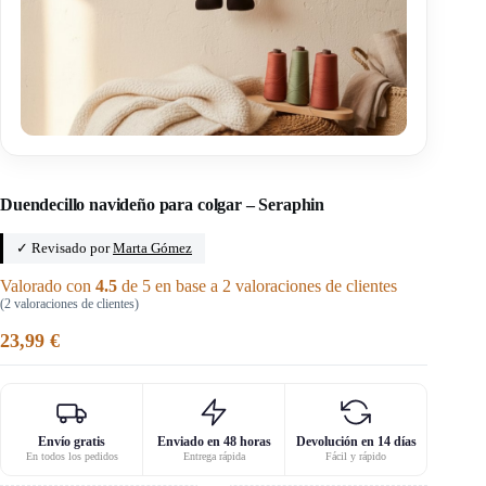
Inicio
/
Miss Cactus
Duendecillo navideño para colgar – Seraphin
✓ Revisado por
Marta Gómez
Valorado con
4.5
de 5 en base a
2
valoraciones de clientes
(
2
valoraciones de clientes)
23,99
€
Envío gratis
Enviado en 48 horas
Devolución en 14 días
En todos los pedidos
Entrega rápida
Fácil y rápido