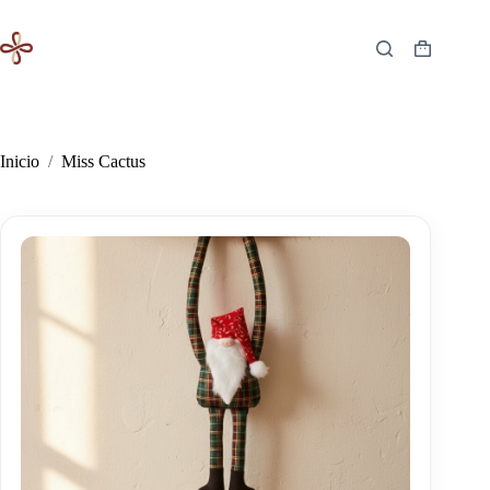
Saltar
al
contenido
Carro
de
compra
Inicio
/
Miss Cactus