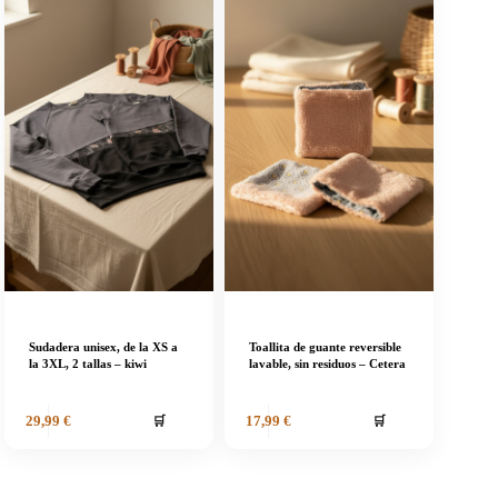
Sudadera unisex, de la XS a
Toallita de guante reversible
la 3XL, 2 tallas – kiwi
lavable, sin residuos – Cetera
🛒
🛒
29,99
€
17,99
€