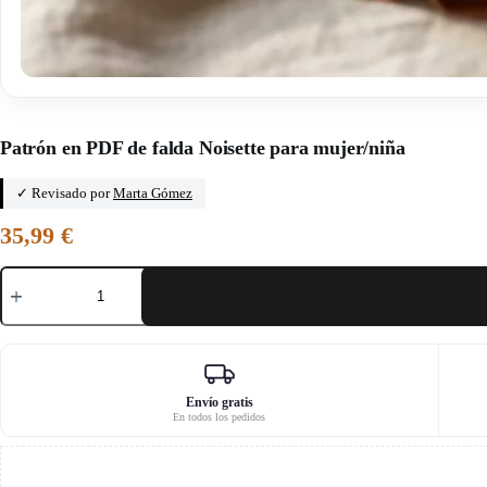
Inicio
/
Klafoutis
Patrón en PDF de falda Noisette para mujer/niña
✓ Revisado por
Marta Gómez
35,99
€
Patrón
en
PDF
de
falda
Noisette
para
mujer/niña
Envío gratis
En todos los pedidos
cantidad