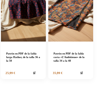
Patrón en PDF de la falda
Patrón en PDF de la falda
larga Hathor, de la talla 36 a
corta «L’Ambitieuse» de la
la 50
talla 34 a la 48
🛒
🛒
25,99
€
35,99
€