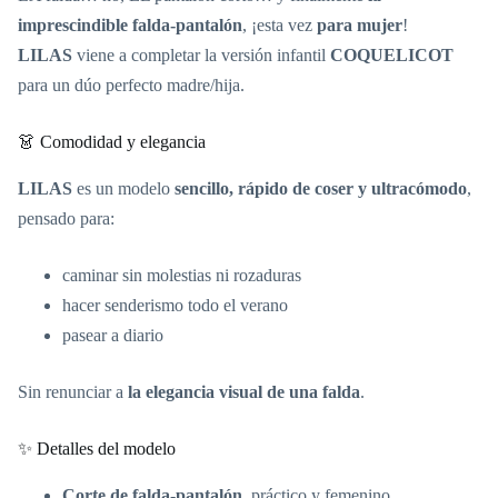
imprescindible falda-pantalón
, ¡esta vez
para mujer
!
LILAS
viene a completar la versión infantil
COQUELICOT
para un dúo perfecto madre/hija.
👗 Comodidad y elegancia
LILAS
es un modelo
sencillo, rápido de coser y ultracómodo
,
pensado para:
caminar sin molestias ni rozaduras
hacer senderismo todo el verano
pasear a diario
Sin renunciar a
la elegancia visual de una falda
.
✨ Detalles del modelo
Corte de falda-pantalón
, práctico y femenino