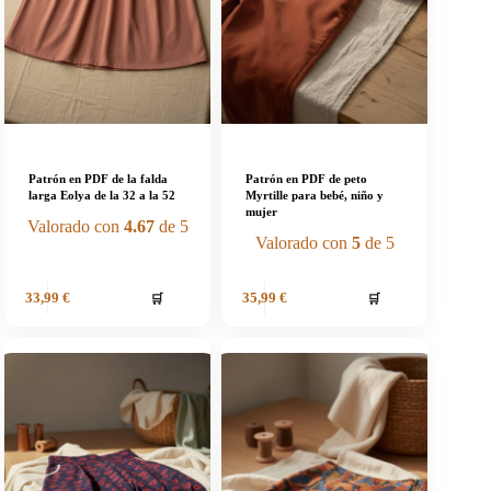
Patrón en PDF de la falda
Patrón en PDF de peto
larga Eolya de la 32 a la 52
Myrtille para bebé, niño y
mujer
Valorado con
4.67
de 5
Valorado con
5
de 5
🛒
🛒
33,99
€
35,99
€