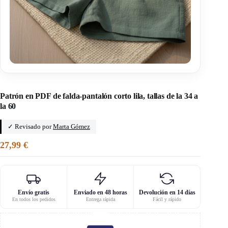
Inicio
/
Capacha
Patrón en PDF de falda-pantalón corto lila, tallas de la 34 a
la 60
✓ Revisado por
Marta Gómez
27,99
€
Envío gratis
Enviado en 48 horas
Devolución en 14 días
En todos los pedidos
Entrega rápida
Fácil y rápido