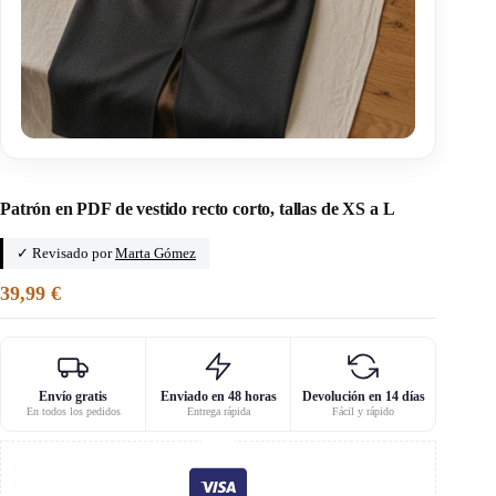
Inicio
/
Patrones Muna
Patrón en PDF de vestido recto corto, tallas de XS a L
✓ Revisado por
Marta Gómez
39,99
€
Envío gratis
Enviado en 48 horas
Devolución en 14 días
En todos los pedidos
Entrega rápida
Fácil y rápido