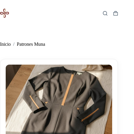
Saltar
al
contenido
Carro
de
compra
Inicio
/
Patrones Muna