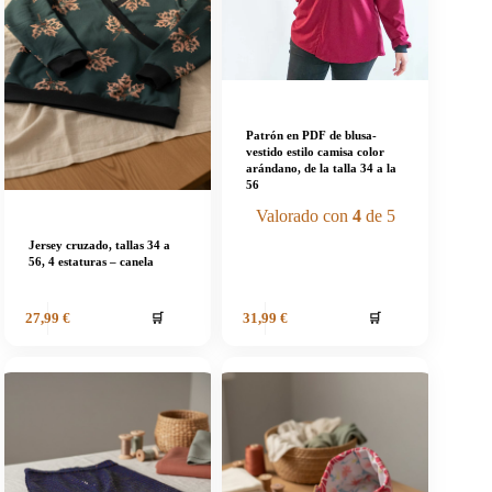
Patrón en PDF de blusa-
vestido estilo camisa color
arándano, de la talla 34 a la
56
Valorado con
4
de 5
Jersey cruzado, tallas 34 a
56, 4 estaturas – canela
🛒
🛒
27,99
€
31,99
€