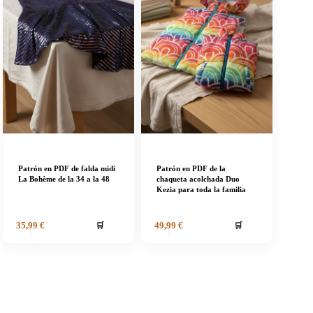
Patrón en PDF de falda midi
Patrón en PDF de la
La Bohème de la 34 a la 48
chaqueta acolchada Duo
Kezia para toda la familia
🛒
🛒
35,99
€
49,99
€