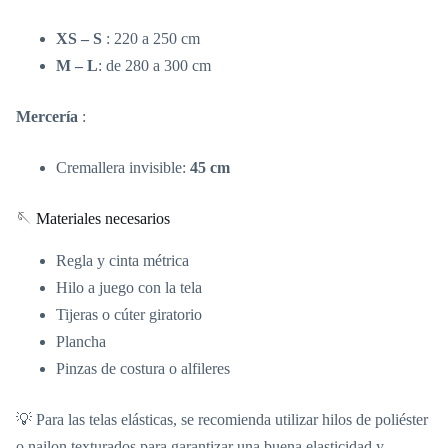
XS – S
: 220 a 250 cm
M – L
: de 280 a 300 cm
Mercería
:
Cremallera invisible:
45 cm
🪡 Materiales necesarios
Regla y cinta métrica
Hilo a juego con la tela
Tijeras o cúter giratorio
Plancha
Pinzas de costura o alfileres
💡 Para las telas elásticas, se recomienda utilizar hilos de poliéster
o nailon texturados para garantizar una buena elasticidad y