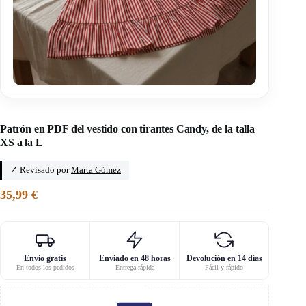
Inicio
Patrón en PDF del vestido con tirantes Candy, de la talla
XS a la L
✓ Revisado por
Marta Gómez
35,99
€
Envío gratis
Enviado en 48 horas
Devolución en 14 días
En todos los pedidos
Entrega rápida
Fácil y rápido