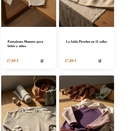
Pantalones Munster para
La falda Picodon en 11 tallas
bebés y niños
🛒
🛒
27,99
€
27,99
€